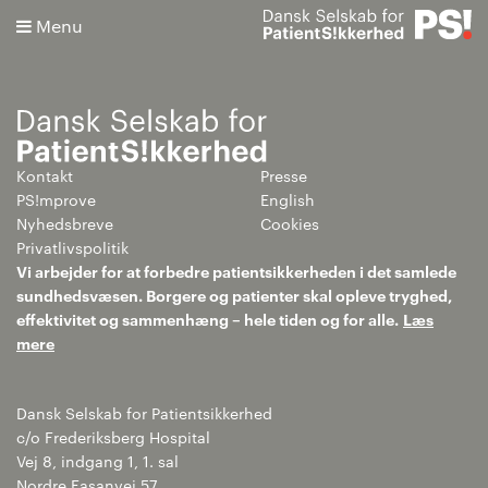
Menu
Kontakt
Presse
Søg
PS!mprove
English
Nyhedsbreve
Cookies
Avanceret søgning
Privatlivspolitik
Vi arbejder for at forbedre patientsikkerheden i det samlede
sundhedsvæsen. Borgere og patienter skal opleve tryghed,
effektivitet og sammenhæng – hele tiden og for alle.
Læs
mere
Dansk Selskab for Patientsikkerhed
c/o Frederiksberg Hospital
Vej 8, indgang 1, 1. sal
Nordre Fasanvej 57