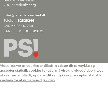
2000 Frederiksberg
info@patientsikkerhed.dk
Telefon:
82828246
CVR nr. 28647239
EAN nr. 5798009812872
Video kræver at cookies er tilladt,
opdater dit samtykke og
accepter statistik cookies for at vi må vise dig video
Video kræver
at cookies er tilladt,
opdater dit samtykke og accepter statistik
cookies for at vi må vise dig video