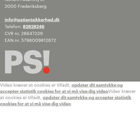
2000 Frederiksberg
info@patientsikkerhed.dk
Telefon:
82828246
CVR nr. 28647239
EAN nr. 5798009812872
Video kræver at cookies er tilladt,
opdater dit samtykke og
accepter statistik cookies for at vi må vise dig video
Video kræver
at cookies er tilladt,
opdater dit samtykke og accepter statistik
cookies for at vi må vise dig video