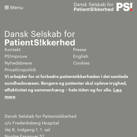
Menu
Kontakt
Presse
Søg
PS!mprove
English
Nyhedsbreve
Cookies
Avanceret søgning
Privatlivspolitik
Vi arbejder for at forbedre patientsikkerheden i det samlede
sundhedsvæsen. Borgere og patienter skal opleve tryghed,
effektivitet og sammenhæng – hele tiden og for alle.
Læs
mere
Dansk Selskab for Patientsikkerhed
c/o Frederiksberg Hospital
Vej 8, indgang 1, 1. sal
Nordre Fasanvej 57