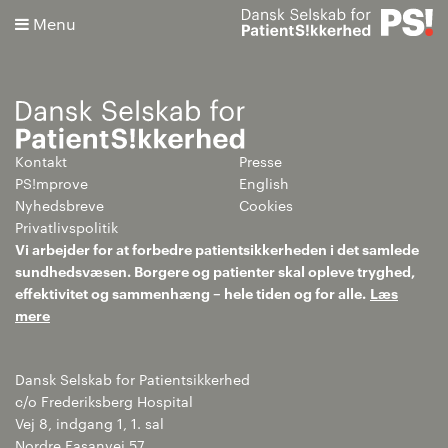
Menu
Kontakt
Presse
Søg
PS!mprove
English
Nyhedsbreve
Cookies
Avanceret søgning
Privatlivspolitik
Vi arbejder for at forbedre patientsikkerheden i det samlede
sundhedsvæsen. Borgere og patienter skal opleve tryghed,
effektivitet og sammenhæng – hele tiden og for alle.
Læs
mere
Dansk Selskab for Patientsikkerhed
c/o Frederiksberg Hospital
Vej 8, indgang 1, 1. sal
Nordre Fasanvej 57