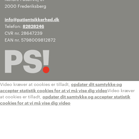
2000 Frederiksberg
info@patientsikkerhed.dk
Telefon:
82828246
CVR nr. 28647239
EAN nr. 5798009812872
Video kræver at cookies er tilladt,
opdater dit samtykke og
accepter statistik cookies for at vi må vise dig video
Video kræver
at cookies er tilladt,
opdater dit samtykke og accepter statistik
cookies for at vi må vise dig video