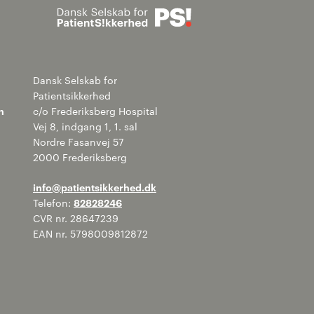
Søg
Dansk Selskab for
Patientsikkerhed
n
c/o Frederiksberg Hospital
Vej 8, indgang 1, 1. sal
Nordre Fasanvej 57
2000 Frederiksberg
info@patientsikkerhed.dk
Telefon:
82828246
CVR nr. 28647239
EAN nr. 5798009812872