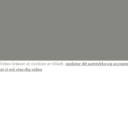
Video kræver at cookies er tilladt,
opdater dit samtykke og accepter 
at vi må vise dig video