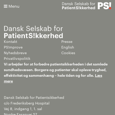
Menu
Kontakt
Presse
Søg
PS!mprove
English
Nyhedsbreve
Cookies
Avanceret søgning
Privatlivspolitik
Vi arbejder for at forbedre patientsikkerheden i det samlede
sundhedsvæsen. Borgere og patienter skal opleve tryghed,
effektivitet og sammenhæng – hele tiden og for alle.
Læs
mere
Dansk Selskab for Patientsikkerhed
c/o Frederiksberg Hospital
Vej 8, indgang 1, 1. sal
Nordre Fasanvej 57