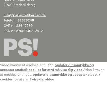
2000 Frederiksberg
info@patientsikkerhed.dk
Telefon:
82828246
CVR nr. 28647239
EAN nr. 5798009812872
Video kræver at cookies er tilladt,
opdater dit samtykke og
accepter statistik cookies for at vi må vise dig video
Video kræver
at cookies er tilladt,
opdater dit samtykke og accepter statistik
cookies for at vi må vise dig video