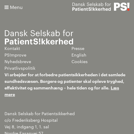
Menu
Kontakt
Presse
Søg
PS!mprove
English
Nyhedsbreve
Cookies
Avanceret søgning
Privatlivspolitik
Vi arbejder for at forbedre patientsikkerheden i det samlede
sundhedsvæsen. Borgere og patienter skal opleve tryghed,
effektivitet og sammenhæng – hele tiden og for alle.
Læs
mere
Dansk Selskab for Patientsikkerhed
c/o Frederiksberg Hospital
Vej 8, indgang 1, 1. sal
Nordre Fasanvej 57