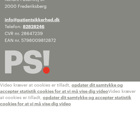
2000 Frederiksberg
info@patientsikkerhed.dk
Telefon:
82828246
CVR nr. 28647239
EAN nr. 5798009812872
Video kræver at cookies er tilladt,
opdater dit samtykke og
accepter statistik cookies for at vi må vise dig video
Video kræver
at cookies er tilladt,
opdater dit samtykke og accepter statistik
cookies for at vi må vise dig video