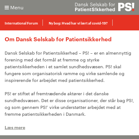
Menu
International Forum
Ny bog: Hvad har vi lært af covid-19?
Om Dansk Selskab for Patientsikkerhed
Nyhedsbreve
Uddannelse
Arrangementer
Om os
Søg
Dansk Selskab for Patientsikkerhed – PS! – er en almennyttig
Kontakt
forening med det formål at fremme og styrke
patientsikkerheden i et samlet sundhedsvæsen. PS! skal
Avanceret søgning
fungere som organisatorisk ramme og virke samlende og
inspirerende for arbejdet med patientsikkerhed.
PS! er stiftet af fremtrædende aktører i det danske
sundhedsvæsen. Det er disse organisationer, der står bag PS!,
og som gennem PS!’ virke understøtter arbejdet med at
fremme patientsikkerheden i Danmark.
Læs mere