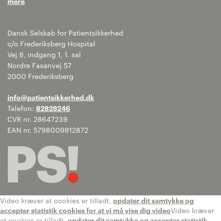
mere
Dansk Selskab for Patientsikkerhed
c/o Frederiksberg Hospital
Vej 8, indgang 1, 1. sal
Nordre Fasanvej 57
2000 Frederiksberg
info@patientsikkerhed.dk
Telefon:
82828246
CVR nr. 28647239
EAN nr. 5798009812872
Video kræver at cookies er tilladt,
opdater dit samtykke og
accepter statistik cookies for at vi må vise dig video
Video kræver
at cookies er tilladt,
opdater dit samtykke og accepter statistik