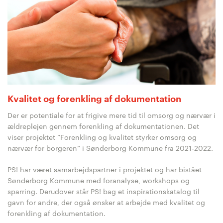
Kvalitet og forenkling af dokumentation
Der er potentiale for at frigive mere tid til omsorg og nærvær i
ældreplejen gennem forenkling af dokumentationen. Det
viser projektet ”Forenkling og kvalitet styrker omsorg og
nærvær for borgeren” i Sønderborg Kommune fra 2021-2022.
PS! har været samarbejdspartner i projektet og har bistået
Sønderborg Kommune med foranalyse, workshops og
sparring. Derudover står PS! bag et inspirationskatalog til
gavn for andre, der også ønsker at arbejde med kvalitet og
forenkling af dokumentation.