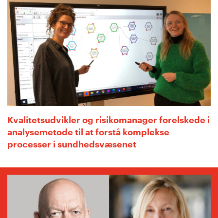
Kvalitetsudvikler og risikomanager forelskede i
analysemetode til at forstå komplekse
processer i sundhedsvæsenet