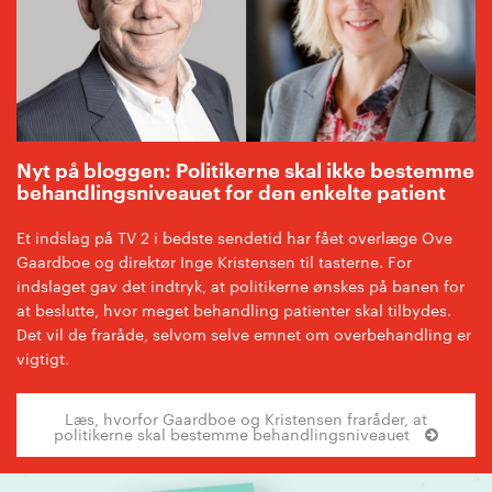
Nyt på bloggen: Politikerne skal ikke bestemme
behandlingsniveauet for den enkelte patient
Et indslag på TV 2 i bedste sendetid har fået overlæge Ove
Gaardboe og direktør Inge Kristensen til tasterne. For
indslaget gav det indtryk, at politikerne ønskes på banen for
at beslutte, hvor meget behandling patienter skal tilbydes.
Det vil de fraråde, selvom selve emnet om overbehandling er
vigtigt.
Læs, hvorfor Gaardboe og Kristensen fraråder, at
politikerne skal bestemme behandlingsniveauet