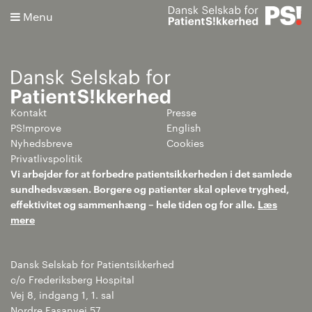
Menu
Kontakt
Presse
Søg
PS!mprove
English
Nyhedsbreve
Cookies
Avanceret søgning
Privatlivspolitik
Vi arbejder for at forbedre patientsikkerheden i det samlede
sundhedsvæsen. Borgere og patienter skal opleve tryghed,
effektivitet og sammenhæng – hele tiden og for alle.
Læs
mere
Dansk Selskab for Patientsikkerhed
c/o Frederiksberg Hospital
Vej 8, indgang 1, 1. sal
Nordre Fasanvej 57