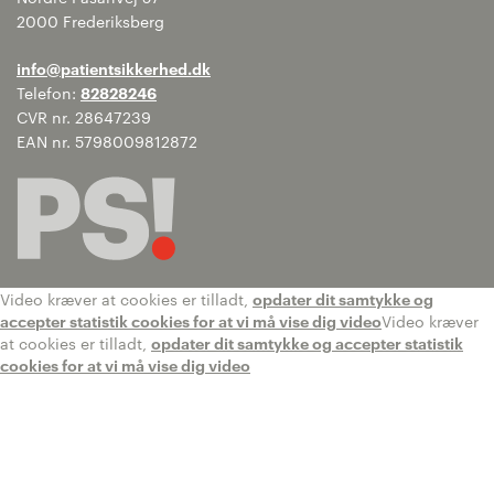
2000 Frederiksberg
info@patientsikkerhed.dk
Telefon:
82828246
CVR nr. 28647239
EAN nr. 5798009812872
Video kræver at cookies er tilladt,
opdater dit samtykke og
accepter statistik cookies for at vi må vise dig video
Video kræver
at cookies er tilladt,
opdater dit samtykke og accepter statistik
cookies for at vi må vise dig video