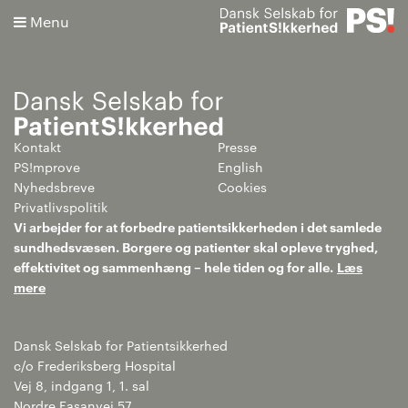
Menu
Kontakt
Presse
Søg
PS!mprove
English
Nyhedsbreve
Cookies
Avanceret søgning
Privatlivspolitik
Vi arbejder for at forbedre patientsikkerheden i det samlede
sundhedsvæsen. Borgere og patienter skal opleve tryghed,
effektivitet og sammenhæng – hele tiden og for alle.
Læs
mere
Dansk Selskab for Patientsikkerhed
c/o Frederiksberg Hospital
Vej 8, indgang 1, 1. sal
Nordre Fasanvej 57