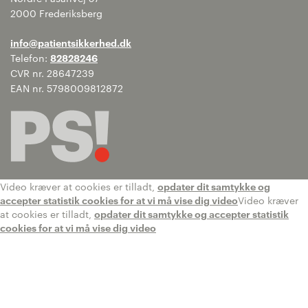
2000 Frederiksberg
info@patientsikkerhed.dk
Telefon:
82828246
CVR nr. 28647239
EAN nr. 5798009812872
Video kræver at cookies er tilladt,
opdater dit samtykke og
accepter statistik cookies for at vi må vise dig video
Video kræver
at cookies er tilladt,
opdater dit samtykke og accepter statistik
cookies for at vi må vise dig video