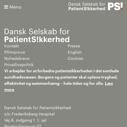
Menu
Kontakt
Presse
Søg
PS!mprove
English
Nyhedsbreve
Cookies
Avanceret søgning
Privatlivspolitik
Vi arbejder for at forbedre patientsikkerheden i det samlede
sundhedsvæsen. Borgere og patienter skal opleve tryghed,
effektivitet og sammenhæng – hele tiden og for alle.
Læs
mere
Dansk Selskab for Patientsikkerhed
c/o Frederiksberg Hospital
Vej 8, indgang 1, 1. sal
Nordre Fasanvej 57