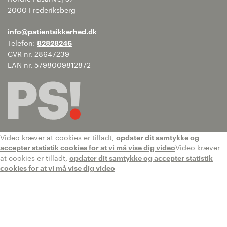
2000 Frederiksberg
info@patientsikkerhed.dk
Telefon:
82828246
CVR nr. 28647239
EAN nr. 5798009812872
Video kræver at cookies er tilladt,
opdater dit samtykke og
accepter statistik cookies for at vi må vise dig video
Video kræver
at cookies er tilladt,
opdater dit samtykke og accepter statistik
cookies for at vi må vise dig video