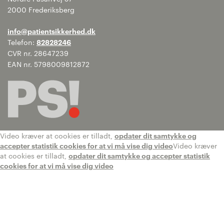
2000 Frederiksberg
info@patientsikkerhed.dk
Telefon:
82828246
CVR nr. 28647239
EAN nr. 5798009812872
Video kræver at cookies er tilladt,
opdater dit samtykke og
accepter statistik cookies for at vi må vise dig video
Video kræver
at cookies er tilladt,
opdater dit samtykke og accepter statistik
cookies for at vi må vise dig video