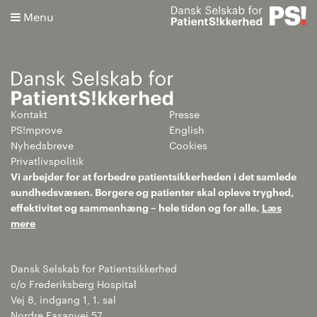
Menu
Kontakt
Presse
Søg
PS!mprove
English
Nyhedsbreve
Cookies
Avanceret søgning
Privatlivspolitik
Vi arbejder for at forbedre patientsikkerheden i det samlede
sundhedsvæsen. Borgere og patienter skal opleve tryghed,
effektivitet og sammenhæng – hele tiden og for alle.
Læs
mere
Dansk Selskab for Patientsikkerhed
c/o Frederiksberg Hospital
Vej 8, indgang 1, 1. sal
Nordre Fasanvej 57