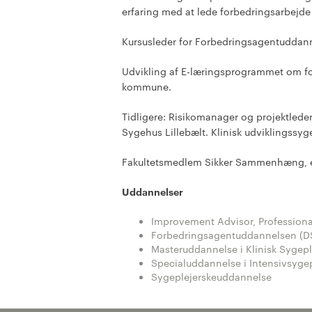
erfaring med at lede forbedringsarbejd
Kursusleder for Forbedringsagentuddann
Udvikling af E-læringsprogrammet om
kommune.
Tidligere: Risikomanager og projektlede
Sygehus Lillebælt. Klinisk udviklingssy
Fakultetsmedlem Sikker Sammenhæng, e
Uddannelser
Improvement Advisor, Professiona
Forbedringsagentuddannelsen (D
Masteruddannelse i Klinisk Sygepl
Specialuddannelse i Intensivsyge
Sygeplejerskeuddannelse