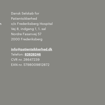
Dansk Selskab for
Patientsikkerhed
n
c/o Frederiksberg Hospital
Vej 8, indgang 1, 1. sal
Nordre Fasanvej 57
2000 Frederiksberg
info@patientsikkerhed.dk
Telefon:
82828246
CVR nr. 28647239
EAN nr. 5798009812872