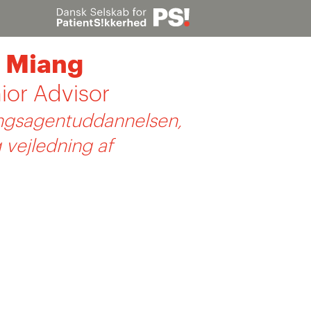
d Miang
Søg
ior Advisor
ingsagentuddannelsen,
vejledning af