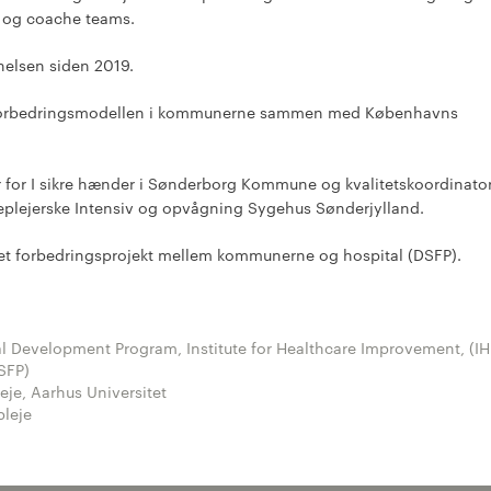
e og coache teams.
elsen siden 2019.
 forbedringsmodellen i kommunerne sammen med Københavns
r for I sikre hænder i Sønderborg Kommune og kvalitetskoordinato
geplejerske Intensiv og opvågning Sygehus Sønderjylland.
t forbedringsprojekt mellem kommunerne og hospital (DSFP).
l Development Program, Institute for Healthcare Improvement, (IH
SFP)
eje, Aarhus Universitet
pleje