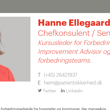
Hanne Ellegaar
Chefkonsulent / Sen
Kursusleder for Forbedr
Improvement Advisor og 
forbedringsteams.
T
(+45) 26421937
E
hem@patientsikkerhed.dk
Twitter
Linkedin
g forbedringsarbejde fra hospitaler og kommuner. Har mangeårig