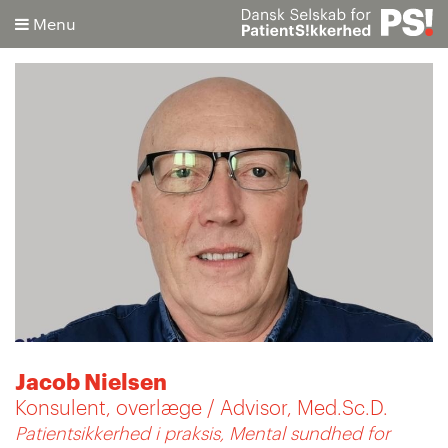
Menu
Søg
Avanceret søgning
Jacob Nielsen
Konsulent, overlæge / Advisor, Med.Sc.D.
Patientsikkerhed i praksis, Mental sundhed for