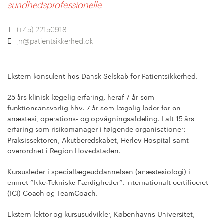
sundhedsprofessionelle
T
(+45) 22150918
E
jn@patientsikkerhed.dk
Ekstern konsulent hos Dansk Selskab for Patientsikkerhed.
25 års klinisk lægelig erfaring, heraf 7 år som
funktionsansvarlig hhv. 7 år som lægelig leder for en
anæstesi, operations- og opvågningsafdeling. I alt 15 års
erfaring som risikomanager i følgende organisationer:
Praksissektoren, Akutberedskabet, Herlev Hospital samt
overordnet i Region Hovedstaden.
Kursusleder i speciallægeuddannelsen (anæstesiologi) i
emnet ”Ikke-Tekniske Færdigheder”. Internationalt certificeret
(ICI) Coach og TeamCoach.
Ekstern lektor og kursusudvikler, Københavns Universitet,