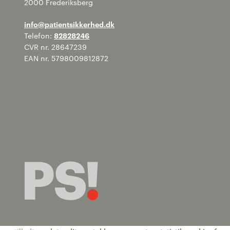
2000 Frederiksberg
info@patientsikkerhed.dk
Telefon:
82828246
CVR nr. 28647239
EAN nr. 5798009812872