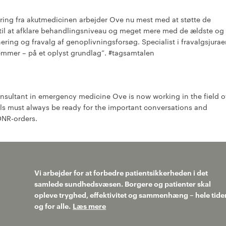
ring fra akutmedicinen arbejder Ove nu mest med at støtte de
 til at afklare behandlingsniveau og meget mere med de ældste og
ring og fravalg af genoplivningsforsøg. Specialist i fravalgsjurae
temmer – på et oplyst grundlag”. #tagsamtalen
nsultant in emergency medicine Ove is now working in the field o
nals must always be ready for the important conversations and
DNR-orders.
Vi arbejder for at forbedre patientsikkerheden i det
samlede sundhedsvæsen. Borgere og patienter skal
opleve tryghed, effektivitet og sammenhæng – hele tide
og for alle.
Læs mere