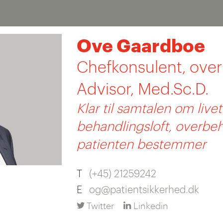
Ove Gaardboe
Chefkonsulent, over
Advisor, Med.Sc.D.
Klar til samtalen om livet
behandlingsloft, overbeh
patienten bestemmer
T
(+45) 21259242
E
og@patientsikkerhed.dk
Twitter
Linkedin