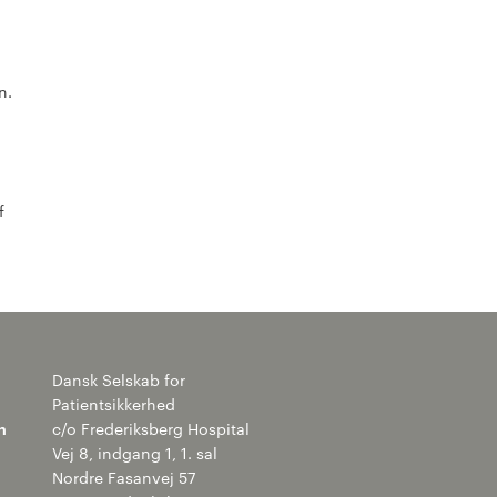
n.
f
Dansk Selskab for
Patientsikkerhed
n
c/o Frederiksberg Hospital
Vej 8, indgang 1, 1. sal
Nordre Fasanvej 57