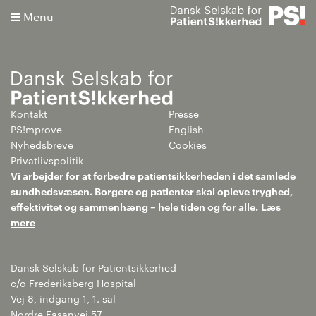
Menu
Kontakt
Presse
Søg
PS!mprove
English
Nyhedsbreve
Cookies
Avanceret søgning
Privatlivspolitik
Vi arbejder for at forbedre patientsikkerheden i det samlede
sundhedsvæsen. Borgere og patienter skal opleve tryghed,
effektivitet og sammenhæng – hele tiden og for alle.
Læs
mere
Dansk Selskab for Patientsikkerhed
c/o Frederiksberg Hospital
Vej 8, indgang 1, 1. sal
Nordre Fasanvej 57