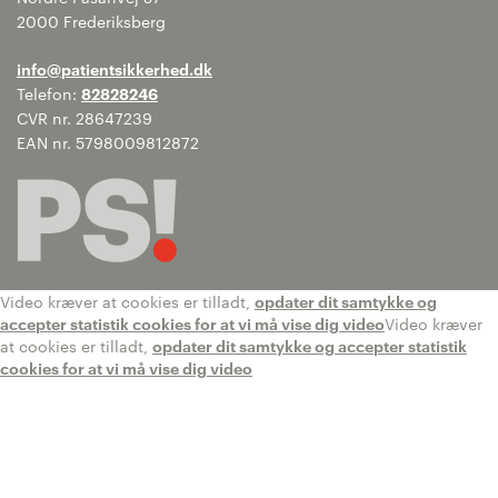
2000 Frederiksberg
info@patientsikkerhed.dk
Telefon:
82828246
CVR nr. 28647239
EAN nr. 5798009812872
Video kræver at cookies er tilladt,
opdater dit samtykke og
accepter statistik cookies for at vi må vise dig video
Video kræver
at cookies er tilladt,
opdater dit samtykke og accepter statistik
cookies for at vi må vise dig video