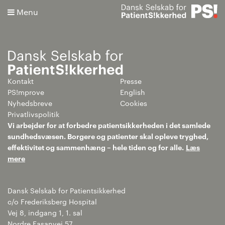
Menu
Kontakt
Presse
Søg
PS!mprove
English
Nyhedsbreve
Cookies
Avanceret søgning
Privatlivspolitik
Vi arbejder for at forbedre patientsikkerheden i det samlede
sundhedsvæsen. Borgere og patienter skal opleve tryghed,
effektivitet og sammenhæng – hele tiden og for alle.
Læs
mere
Dansk Selskab for Patientsikkerhed
c/o Frederiksberg Hospital
Vej 8, indgang 1, 1. sal
Nordre Fasanvej 57