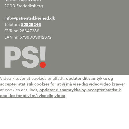
2000 Frederiksberg
info@patientsikkerhed.dk
Telefon:
82828246
CVR nr. 28647239
EAN nr. 5798009812872
Video kræver at cookies er tilladt,
opdater dit samtykke og
accepter statistik cookies for at vi må vise dig video
Video kræver
at cookies er tilladt,
opdater dit samtykke og accepter statistik
cookies for at vi må vise dig video