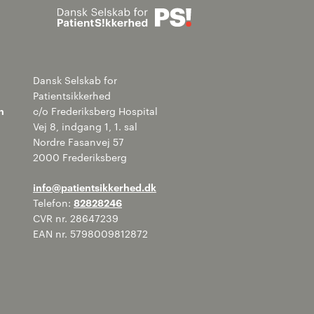
Søg
Dansk Selskab for
Patientsikkerhed
n
c/o Frederiksberg Hospital
Vej 8, indgang 1, 1. sal
Nordre Fasanvej 57
2000 Frederiksberg
info@patientsikkerhed.dk
Telefon:
82828246
CVR nr. 28647239
EAN nr. 5798009812872