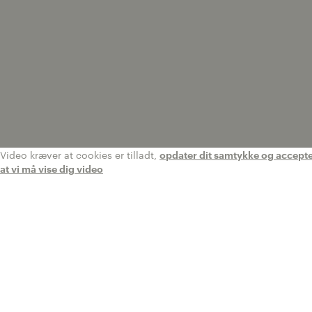
Video kræver at cookies er tilladt,
opdater dit samtykke og accepter 
at vi må vise dig video