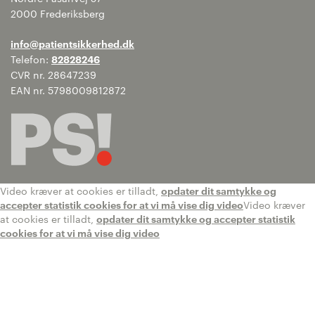
2000 Frederiksberg
info@patientsikkerhed.dk
Telefon:
82828246
CVR nr. 28647239
EAN nr. 5798009812872
Video kræver at cookies er tilladt,
opdater dit samtykke og
accepter statistik cookies for at vi må vise dig video
Video kræver
at cookies er tilladt,
opdater dit samtykke og accepter statistik
cookies for at vi må vise dig video