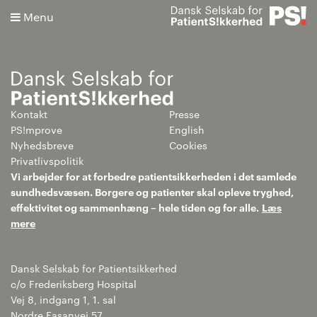
Menu
Kontakt
Presse
Søg
PS!mprove
English
Nyhedsbreve
Cookies
Avanceret søgning
Privatlivspolitik
Vi arbejder for at forbedre patientsikkerheden i det samlede
sundhedsvæsen. Borgere og patienter skal opleve tryghed,
effektivitet og sammenhæng – hele tiden og for alle.
Læs
mere
Dansk Selskab for Patientsikkerhed
c/o Frederiksberg Hospital
Vej 8, indgang 1, 1. sal
Nordre Fasanvej 57