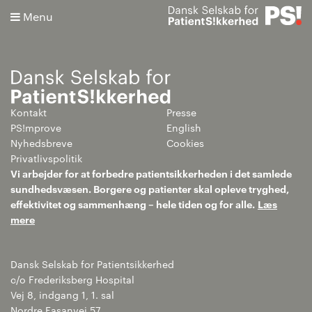
Menu
Kontakt
Presse
Søg
PS!mprove
English
Nyhedsbreve
Cookies
Avanceret søgning
Privatlivspolitik
Vi arbejder for at forbedre patientsikkerheden i det samlede
sundhedsvæsen. Borgere og patienter skal opleve tryghed,
effektivitet og sammenhæng – hele tiden og for alle.
Læs
mere
Dansk Selskab for Patientsikkerhed
c/o Frederiksberg Hospital
Vej 8, indgang 1, 1. sal
Nordre Fasanvej 57