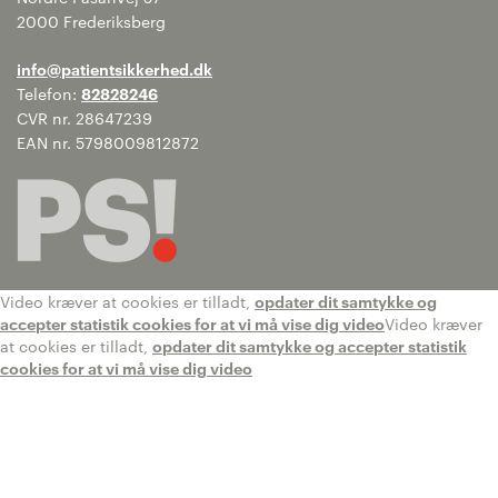
2000 Frederiksberg
info@patientsikkerhed.dk
Telefon:
82828246
CVR nr. 28647239
EAN nr. 5798009812872
Video kræver at cookies er tilladt,
opdater dit samtykke og
accepter statistik cookies for at vi må vise dig video
Video kræver
at cookies er tilladt,
opdater dit samtykke og accepter statistik
cookies for at vi må vise dig video