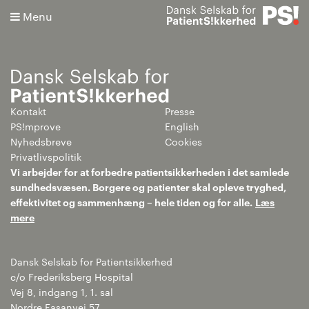
Menu
Kontakt
Presse
Søg
PS!mprove
English
Nyhedsbreve
Cookies
Avanceret søgning
Privatlivspolitik
Vi arbejder for at forbedre patientsikkerheden i det samlede
sundhedsvæsen. Borgere og patienter skal opleve tryghed,
effektivitet og sammenhæng – hele tiden og for alle.
Læs
mere
Dansk Selskab for Patientsikkerhed
c/o Frederiksberg Hospital
Vej 8, indgang 1, 1. sal
Nordre Fasanvej 57