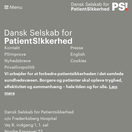
Menu
Kontakt
Presse
Søg
PS!mprove
English
Nyhedsbreve
Cookies
Avanceret søgning
Privatlivspolitik
Vi arbejder for at forbedre patientsikkerheden i det samlede
sundhedsvæsen. Borgere og patienter skal opleve tryghed,
effektivitet og sammenhæng – hele tiden og for alle.
Læs
mere
Dansk Selskab for Patientsikkerhed
c/o Frederiksberg Hospital
Vej 8, indgang 1, 1. sal
Nordre Fasanvej 57