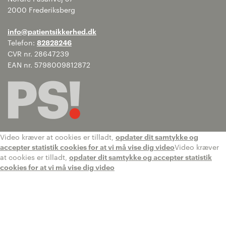
2000 Frederiksberg
info@patientsikkerhed.dk
Telefon:
82828246
CVR nr. 28647239
EAN nr. 5798009812872
Video kræver at cookies er tilladt,
opdater dit samtykke og
accepter statistik cookies for at vi må vise dig video
Video kræver
at cookies er tilladt,
opdater dit samtykke og accepter statistik
cookies for at vi må vise dig video