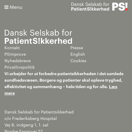
Menu
Kontakt
Presse
Søg
PS!mprove
English
Nyhedsbreve
Cookies
Avanceret søgning
Privatlivspolitik
Vi arbejder for at forbedre patientsikkerheden i det samlede
sundhedsvæsen. Borgere og patienter skal opleve tryghed,
effektivitet og sammenhæng – hele tiden og for alle.
Læs
mere
Dansk Selskab for Patientsikkerhed
c/o Frederiksberg Hospital
Vej 8, indgang 1, 1. sal
Nordre Fasanvej 57