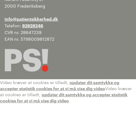
2000 Frederiksberg
info@patientsikkerhed.dk
Telefon:
82828246
CVR nr. 28647239
EAN nr. 5798009812872
Video kræver at cookies er tilladt,
opdater dit samtykke og
accepter statistik cookies for at vi må vise dig video
Video kræver
at cookies er tilladt,
opdater dit samtykke og accepter statistik
cookies for at vi må vise dig video