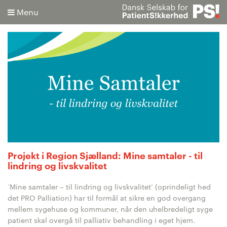
Menu
Søg
Avanceret søgning
Projekt i Region Sjælland: Mine samtaler - til
lindring og livskvalitet
‘Mine samtaler – til lindring og livskvalitet’ (oprindeligt hed
det PRO Palliation) har til formål at sikre en god overgang
mellem sygehuse og kommuner, når den uhelbredeligt syge
patient skal overgå til palliativ behandling i eget hjem.