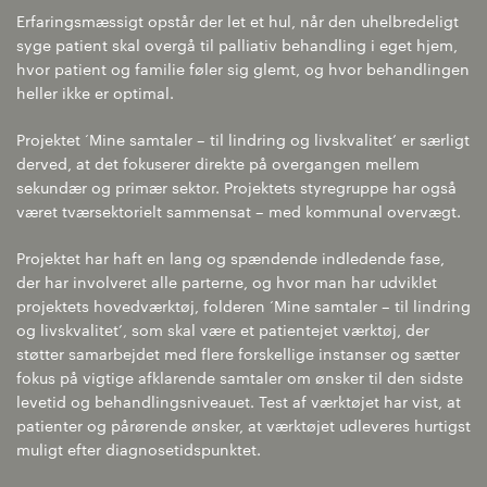
Erfaringsmæssigt opstår der let et hul, når den uhelbredeligt
syge patient skal overgå til palliativ behandling i eget hjem,
hvor patient og familie føler sig glemt, og hvor behandlingen
heller ikke er optimal.
Projektet ‘Mine samtaler – til lindring og livskvalitet’ er særligt
derved, at det fokuserer direkte på overgangen mellem
sekundær og primær sektor. Projektets styregruppe har også
været tværsektorielt sammensat – med kommunal overvægt.
Projektet har haft en lang og spændende indledende fase,
der har involveret alle parterne, og hvor man har udviklet
projektets hovedværktøj, folderen ‘Mine samtaler – til lindring
og livskvalitet’, som skal være et patientejet værktøj, der
støtter samarbejdet med flere forskellige instanser og sætter
fokus på vigtige afklarende samtaler om ønsker til den sidste
levetid og behandlingsniveauet. Test af værktøjet har vist, at
patienter og pårørende ønsker, at værktøjet udleveres hurtigst
muligt efter diagnosetidspunktet.