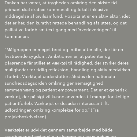
Tanken har været, at trygheden omkring den sidste tid
primært skal skabes kommunalt og lokalt inklusive
inddragelse af civilsamfund. Hospitalet er en aktiv aktør, idet
det er her, den kurativt rettede behandling afsluttes, og det
palliative forløb sættes i gang med ’overleveringen’ til
kommunen:
“Målgruppen er meget bred og indbefatter alle, der får en
livstruende sygdom. Ambitionen er, at patienter og
pårørende får stillet et værktøj til rådighed, der styrker deres
muligheder for tidlig refleksion, handling og aktiv medvirken
i forløb. Værktøjet understøtter således den nationale
sundhedsdagsorden omkring gennemsigtighed,
sammenhæng og patient empowerment. Det er et generisk
værktøj, der på sigt vil kunne anvendes til mange forskellige
patientforløb. Værktøjet er desuden interessant ift.
udfordringen omkring komplekse forløb.” (Fra
projektbeskrivelsen)
Værktøjet er udviklet gennem samarbejde med både
sundhedsprofessionelle fra kommuner og sygehus og