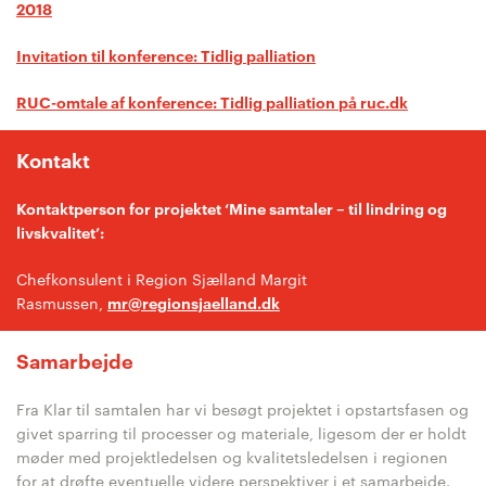
2018
Invitation til konference: Tidlig palliation
RUC-omtale af konference: Tidlig palliation på ruc.dk
Kontakt
Kontaktperson for projektet ‘Mine samtaler – til lindring og
livskvalitet’:
Chefkonsulent i Region Sjælland Margit
Rasmussen,
mr@regionsjaelland.dk
Samarbejde
Fra Klar til samtalen har vi besøgt projektet i opstartsfasen og
givet sparring til processer og materiale, ligesom der er holdt
møder med projektledelsen og kvalitetsledelsen i regionen
for at drøfte eventuelle videre perspektiver i et samarbejde.