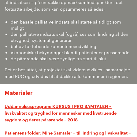
af indsatsen – på en række opmærksomhedspunkter i det
fortsatte arbejde, som kan opsummeres således:
den basale palliative indsats skal starte så tidligt som
muligt
den palliative indsats skal (også) ses som lindring af den
utryghed, systemet genererer
behov for løbende kompetenceudviklling
økonomiske bekymringer blandt patienter er presserende
de pårørende skal være synlige fra start til slut
Det er besluttet, at projektet skal videreudvikles i samarbejde
med RUC og udvides til at dække alle kommuner i regionen.
Materialer
Uddannelsesprogram: KURSUS I PRO SAMTALEN –
livskvalitet og tryghed for mennesker med livstruende
sygdom og deres pårørende – 2018
Patientens folder: Mine Samtaler – til lindring og livskvalitet –