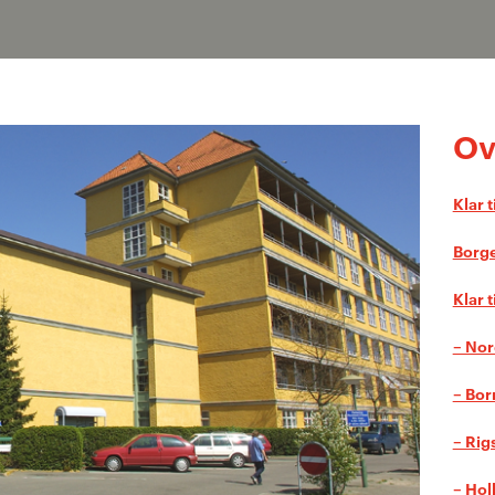
Ov
Klar 
Borge
Klar t
– Nor
– Bor
– Rig
– Ho