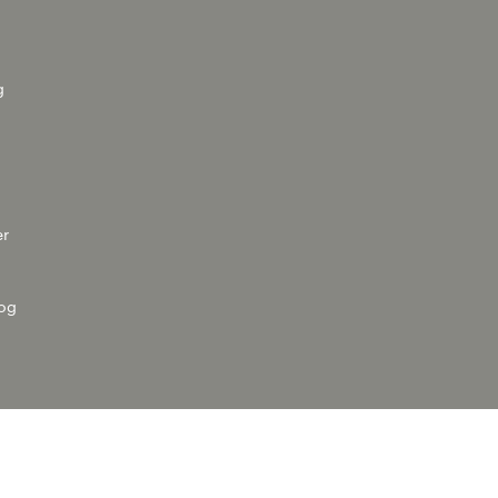
g
er
 og