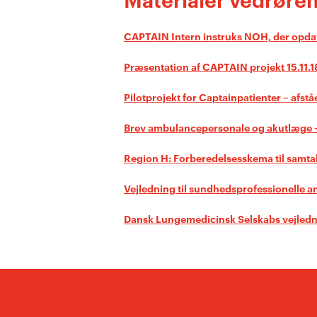
CAPTAIN Intern instruks NOH, der opdat
Præsentation af CAPTAIN projekt 15.11.1
Pilotprojekt for Captainpatienter – afstå
Brev ambulancepersonale og akutlæge –
Region H: Forberedelsesskema til samta
Vejledning til sundhedsprofessionelle 
Dansk Lungemedicinsk Selskabs vejledn