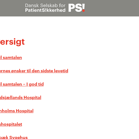
Søg
ersigt
til samtalen
rnes ønsker til den sidste levetid
il samtalen – I god tid
dsjællands Hospital
nholms Hospital
shospitalet
lbæk Sygehus