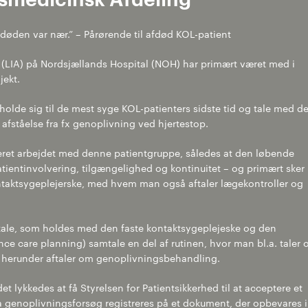
 at døden var nær.” – Pårørende til afdød KOL-patient
 (LIA) på Nordsjællands Hospital (NOH) har primært været med i
jekt.
olde sig til de mest syge KOL-patienters sidste tid og tale med 
fståelse fra fx genoplivning ved hjertestop.
eret arbejdet med denne patientgruppe, således at den løbende
tientinvolvering, tilgængelighed og kontinuitet – og primært sker
taktsygeplejerske, med hvem man også aftaler lægekontroller og
ale, som holdes med den faste kontaktsygeplejeske og den
ce care planning) samtale en del af rutinen, hvor man bl.a. taler
g herunder aftaler om genoplivningsbehandling.
t lykkedes at få Styrelsen for Patientsikkerhed til at acceptere et
fra genoplivningsforsøg registreres på et dokument, der opbevares i