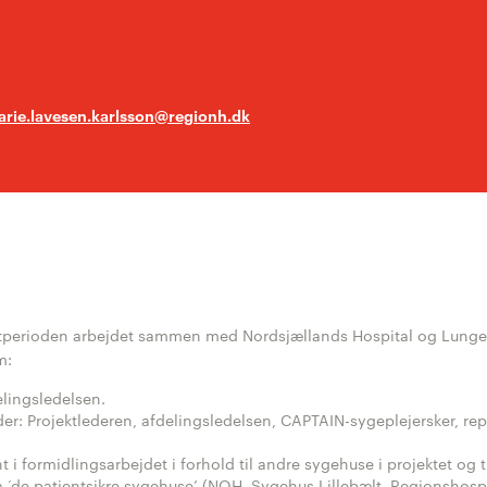
rie.lavesen.karlsson@regionh.dk
rojektperioden arbejdet sammen med Nordsjællands Hospital og Lunge
m:
lingsledelsen.
: Projektlederen, afdelingsledelsen, CAPTAIN-sygeplejersker, rep
i formidlingsarbejdet i forhold til andre sygehuse i projektet og t
 ‘de patientsikre sygehuse’ (NOH, Sygehus Lillebælt, Regionshosp