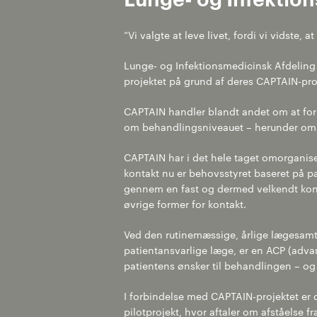
“Vi valgte at leve livet, fordi vi vidste,
Lunge- og Infektionsmedicinsk Afdeling
projektet på grund af deres CAPTAIN-pro
CAPTAIN handler blandt andet om at forh
om behandlingsniveauet – herunder om a
CAPTAIN har i det hele taget omorganis
kontakt nu er behovsstyret baseret på pa
gennem en fast og dermed velkendt kon
øvrige former for kontakt.
Ved den rutinemæssige, årlige lægesamt
patientansvarlige læge, er en ACP (advan
patientens ønsker til behandlingen – o
I forbindelse med CAPTAIN-projektet er de
pilotprojekt, hvor aftaler om afståelse 