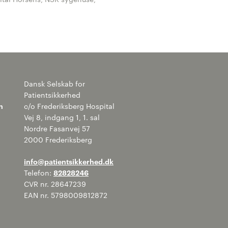
Dansk Selskab for
Patientsikkerhed
n
c/o Frederiksberg Hospital
Vej 8, indgang 1, 1. sal
Nordre Fasanvej 57
2000 Frederiksberg
info@patientsikkerhed.dk
Telefon:
82828246
CVR nr. 28647239
EAN nr. 5798009812872