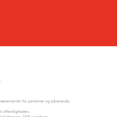
-
ræsentanter for patienter og pårørende.
il offentligheden.
ital Horsens, NSR sygehuse,