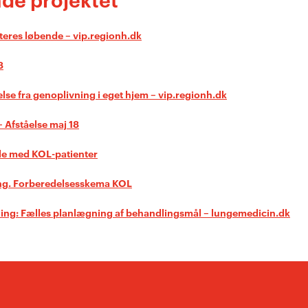
eres løbende – vip.regionh.dk
8
else fra genoplivning i eget hjem – vip.regionh.dk
 Afståelse maj 18
le med KOL-patienter
ang. Forberedelsesskema KOL
ing: Fælles planlægning af behandlingsmål – lungemedicin.dk