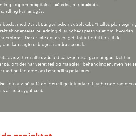
 læge og præhospitalet – således, at uønskede
handling kan undgås.
 arbejdet med Dansk Lungemedicinsk Selskabs “Fælles planlægnin
aktisk orienteret vejledning til sundhedspersonalet om, hvordan
emføres. Der er tale om en meget flot introduktion til de
g den kan sagtens bruges i andre specialer.
tsreview, hvor alle dødsfald på sygehuset gennemgås. Det har
rer på, om der har været fejl og mangler i behandlingen, men her s
r med patienterne om behandlingsniveauet.
sesinitiativ på at få de forskellige initiativer til at hænge sammen
rs af hele sygehuset.
de projektet