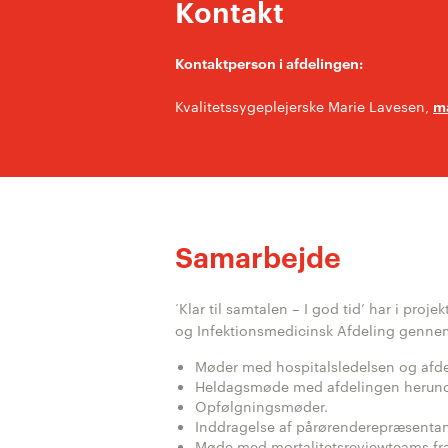
Kontakt
Kontaktperson i afdelingen:
Kvalitetssygeplejerske Marie Lavesen,
ma
Samarbejde
‘Klar til samtalen – I god tid’ har i p
og Infektionsmedicinsk Afdeling genne
Møder med hospitalsledelsen og afde
Heldagsmøde med afdelingen herunder
Opfølgningsmøder.
Inddragelse af pårørenderepræsentant 
Møde med mortalitetsreviewteams fra