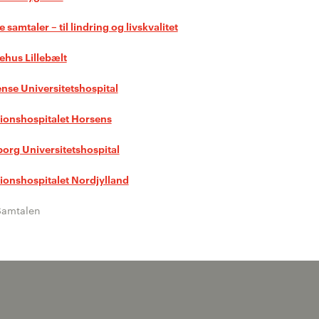
 samtaler – til lindring og livskvalitet
ehus Lillebælt
nse Universitetshospital
ionshospitalet Horsens
borg Universitetshospital
ionshospitalet Nordjylland
Samtalen