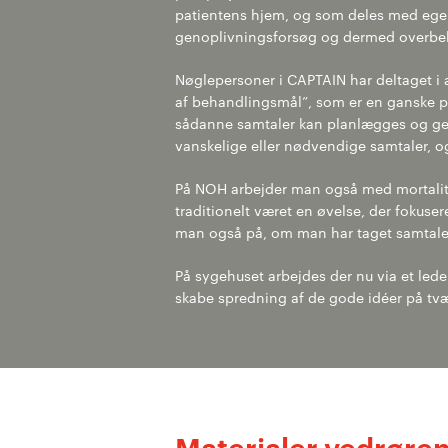
patientens hjem, og som deles med egen
genoplivningsforsøg og dermed overbe
Nøglepersoner i CAPTAIN har deltaget i
af behandlingsmål”, som er en ganske pr
sådanne samtaler kan planlægges og genn
vanskelige eller nødvendige samtaler, o
På NOH arbejder man også med mortalite
traditionelt været en øvelse, der fokuse
man også på, om man har taget samtale
På sygehuset arbejdes der nu via et ledel
skabe spredning af de gode idéer på tvæ
Materialer vedrøren