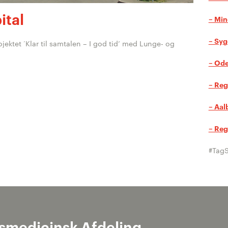
ital
– Mine
– Syg
jektet ‘Klar til samtalen – I god tid’ med Lunge- og
– Ode
– Reg
– Aal
– Reg
#Tag
nsmedicinsk Afdeling