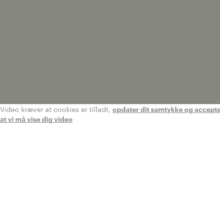
Video kræver at cookies er tilladt,
opdater dit samtykke og accepter 
at vi må vise dig video