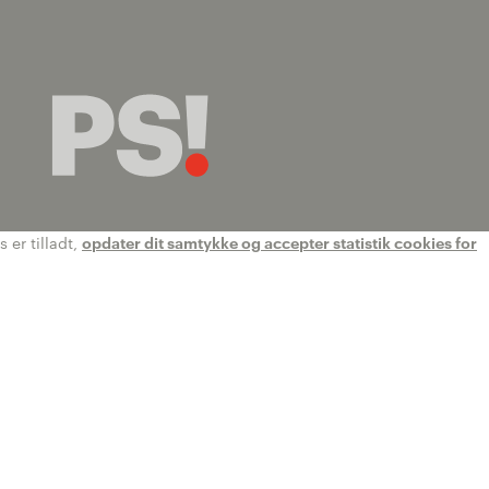
 er tilladt,
opdater dit samtykke og accepter statistik cookies for