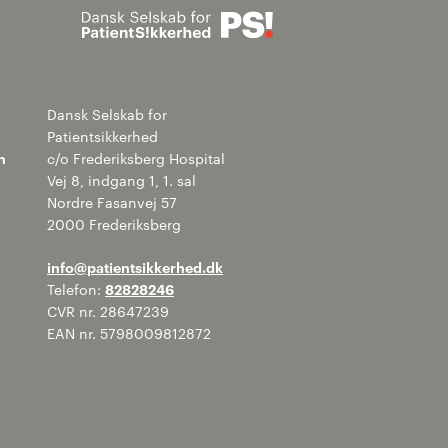
Søg
Dansk Selskab for
Patientsikkerhed
n
c/o Frederiksberg Hospital
Vej 8, indgang 1, 1. sal
Nordre Fasanvej 57
2000 Frederiksberg
info@patientsikkerhed.dk
Telefon:
82828246
CVR nr. 28647239
EAN nr. 5798009812872