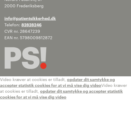
2000 Frederiksberg
info@patientsikkerhed.dk
Telefon:
82828246
CVR nr. 28647239
EAN nr. 5798009812872
Video kræver at cookies er tilladt,
opdater dit samtykke og
accepter statistik cookies for at vi må vise dig video
Video kræver
at cookies er tilladt,
opdater dit samtykke og accepter statistik
cookies for at vi må vise dig video