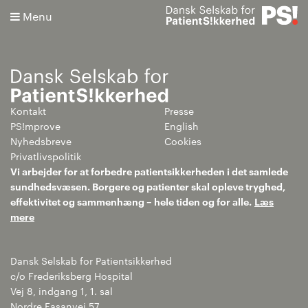
Menu
Kontakt
Presse
Søg
PS!mprove
English
Nyhedsbreve
Cookies
Avanceret søgning
Privatlivspolitik
Vi arbejder for at forbedre patientsikkerheden i det samlede
sundhedsvæsen. Borgere og patienter skal opleve tryghed,
effektivitet og sammenhæng – hele tiden og for alle.
Læs
mere
Dansk Selskab for Patientsikkerhed
c/o Frederiksberg Hospital
Vej 8, indgang 1, 1. sal
Nordre Fasanvej 57