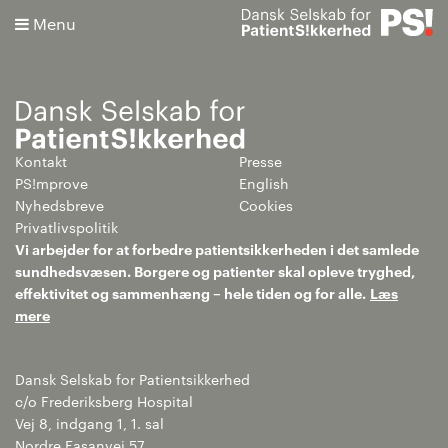
Menu
Kontakt
Presse
Søg
PS!mprove
English
Nyhedsbreve
Cookies
Avanceret søgning
Privatlivspolitik
Vi arbejder for at forbedre patientsikkerheden i det samlede
sundhedsvæsen. Borgere og patienter skal opleve tryghed,
effektivitet og sammenhæng – hele tiden og for alle.
Læs
mere
Dansk Selskab for Patientsikkerhed
c/o Frederiksberg Hospital
Vej 8, indgang 1, 1. sal
Nordre Fasanvej 57