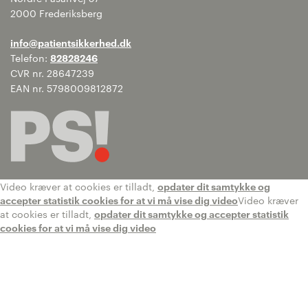
2000 Frederiksberg
info@patientsikkerhed.dk
Telefon:
82828246
CVR nr. 28647239
EAN nr. 5798009812872
Video kræver at cookies er tilladt,
opdater dit samtykke og
accepter statistik cookies for at vi må vise dig video
Video kræver
at cookies er tilladt,
opdater dit samtykke og accepter statistik
cookies for at vi må vise dig video