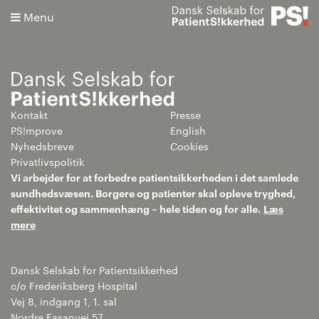
Menu
Kontakt
Presse
Søg
PS!mprove
English
Nyhedsbreve
Cookies
Avanceret søgning
Privatlivspolitik
Vi arbejder for at forbedre patientsikkerheden i det samlede
sundhedsvæsen. Borgere og patienter skal opleve tryghed,
effektivitet og sammenhæng – hele tiden og for alle.
Læs
mere
Dansk Selskab for Patientsikkerhed
c/o Frederiksberg Hospital
Vej 8, indgang 1, 1. sal
Nordre Fasanvej 57