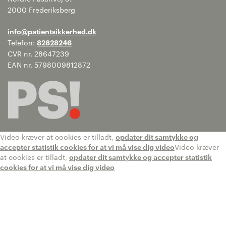
2000 Frederiksberg
info@patientsikkerhed.dk
Telefon:
82828246
CVR nr. 28647239
EAN nr. 5798009812872
Video kræver at cookies er tilladt,
opdater dit samtykke og
accepter statistik cookies for at vi må vise dig video
Video kræver
at cookies er tilladt,
opdater dit samtykke og accepter statistik
cookies for at vi må vise dig video