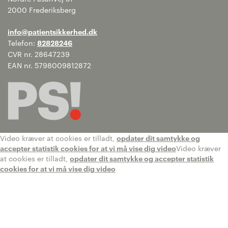
2000 Frederiksberg
info@patientsikkerhed.dk
Telefon:
82828246
CVR nr. 28647239
EAN nr. 5798009812872
Video kræver at cookies er tilladt,
opdater dit samtykke og
accepter statistik cookies for at vi må vise dig video
Video kræver
at cookies er tilladt,
opdater dit samtykke og accepter statistik
cookies for at vi må vise dig video