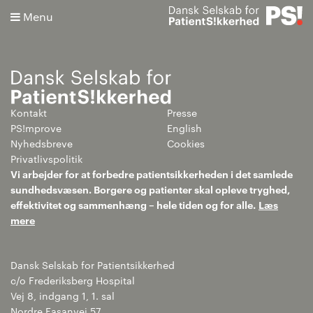
Menu
Kontakt
Presse
Søg
PS!mprove
English
Nyhedsbreve
Cookies
Avanceret søgning
Privatlivspolitik
Vi arbejder for at forbedre patientsikkerheden i det samlede
sundhedsvæsen. Borgere og patienter skal opleve tryghed,
effektivitet og sammenhæng – hele tiden og for alle.
Læs
mere
Dansk Selskab for Patientsikkerhed
c/o Frederiksberg Hospital
Vej 8, indgang 1, 1. sal
Nordre Fasanvej 57