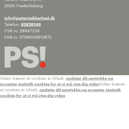
2000 Frederiksberg
info@patientsikkerhed.dk
Telefon:
82828246
CVR nr. 28647239
EAN nr. 5798009812872
Video kræver at cookies er tilladt,
opdater dit samtykke og
accepter statistik cookies for at vi må vise dig video
Video kræver
at cookies er tilladt,
opdater dit samtykke og accepter statistik
cookies for at vi må vise dig video