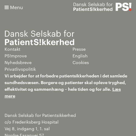
Menu
Kontakt
Presse
Søg
PS!mprove
English
Nyhedsbreve
Cookies
Avanceret søgning
Privatlivspolitik
Vi arbejder for at forbedre patientsikkerheden i det samlede
sundhedsvæsen. Borgere og patienter skal opleve tryghed,
effektivitet og sammenhæng – hele tiden og for alle.
Læs
mere
Dansk Selskab for Patientsikkerhed
c/o Frederiksberg Hospital
Vej 8, indgang 1, 1. sal
Nordre Fasanvej 57