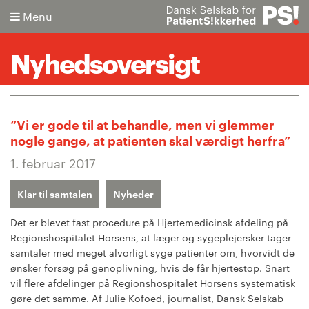
Menu
Nyhedsoversigt
Søg
“Vi er gode til at behandle, men vi glemmer
nogle gange, at patienten skal værdigt herfra”
Avanceret søgning
1. februar 2017
Klar til samtalen
Nyheder
Det er blevet fast procedure på Hjertemedicinsk afdeling på
Regionshospitalet Horsens, at læger og sygeplejersker tager
samtaler med meget alvorligt syge patienter om, hvorvidt de
ønsker forsøg på genoplivning, hvis de får hjertestop. Snart
vil flere afdelinger på Regionshospitalet Horsens systematisk
gøre det samme. Af Julie Kofoed, journalist, Dansk Selskab