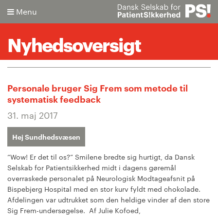
Menu
Nyhedsoversigt
Søg
Personale bruger Sig Frem som metode til
systematisk feedback
Avanceret søgning
31. maj 2017
Hej Sundhedsvæsen
“Wow! Er det til os?” Smilene bredte sig hurtigt, da Dansk
Selskab for Patientsikkerhed midt i dagens gøremål
overraskede personalet på Neurologisk Modtageafsnit på
Bispebjerg Hospital med en stor kurv fyldt med chokolade.
Afdelingen var udtrukket som den heldige vinder af den store
Sig Frem-undersøgelse. Af Julie Kofoed,