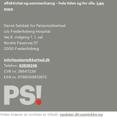
effektivitet og sammenhæng – hele tiden og for alle.
Læs
mere
Dansk Selskab for Patientsikkerhed
c/o Frederiksberg Hospital
Vej 8, indgang 1, 1. sal
Nordre Fasanvej 57
2000 Frederiksberg
info@patientsikkerhed.dk
Telefon:
82828246
CVR nr. 28647239
EAN nr. 5798009812872
Video kræver at cookies er tilladt,
opdater dit samtykke og