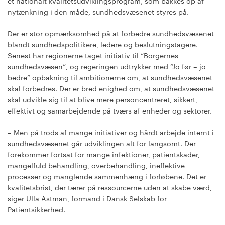
et nationalt kvalitetsudviklingsprogram, som bakkes op af
nytænkning i den måde, sundhedsvæsenet styres på.
Der er stor opmærksomhed på at forbedre sundhedsvæsenet
blandt sundhedspolitikere, ledere og beslutningstagere.
Senest har regionerne taget initiativ til “Borgernes
sundhedsvæsen”, og regeringen udtrykker med “Jo før – jo
bedre” opbakning til ambitionerne om, at sundhedsvæsenet
skal forbedres. Der er bred enighed om, at sundhedsvæsenet
skal udvikle sig til at blive mere personcentreret, sikkert,
effektivt og samarbejdende på tværs af enheder og sektorer.
– Men på trods af mange initiativer og hårdt arbejde internt i
sundhedsvæsenet går udviklingen alt for langsomt. Der
forekommer fortsat for mange infektioner, patientskader,
mangelfuld behandling, overbehandling, ineffektive
processer og manglende sammenhæng i forløbene. Det er
kvalitetsbrist, der tærer på ressourcerne uden at skabe værd,
siger Ulla Astman, formand i Dansk Selskab for
Patientsikkerhed.