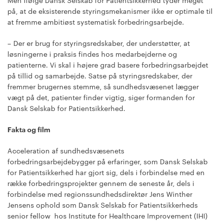
Men ifølge Dansk Selskab for Patientsikkerhed tyder meget
på, at de eksisterende styringsmekanismer ikke er optimale til
at fremme ambitiøst systematisk forbedringsarbejde.
– Der er brug for styringsredskaber, der understøtter, at
løsningerne i praksis findes hos medarbejderne og
patienterne. Vi skal i højere grad basere forbedringsarbejdet
på tillid og samarbejde. Satse på styringsredskaber, der
fremmer brugernes stemme, så sundhedsvæsenet lægger
vægt på det, patienter finder vigtig, siger formanden for
Dansk Selskab for Patientsikkerhed.
Fakta og film
Acceleration af sundhedsvæsenets
forbedringsarbejdebygger på erfaringer, som Dansk Selskab
for Patientsikkerhed har gjort sig, dels i forbindelse med en
række forbedringsprojekter gennem de seneste år, dels i
forbindelse med regionssundhedsdirektør Jens Winther
Jensens ophold som Dansk Selskab for Patientsikkerheds
senior fellow hos Institute for Healthcare Improvement (IHI)