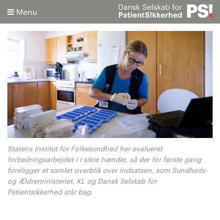
Menu
Søg
Avanceret søgning
Statens Institut for Folkesundhed har evalueret
forbedringsarbejdet i I sikre hænder, så der for første gang
foreligger et samlet overblik over indsatsen, som Sundheds-
og Ældreministeriet, KL og Dansk Selskab for
Patientsikkerhed står bag.