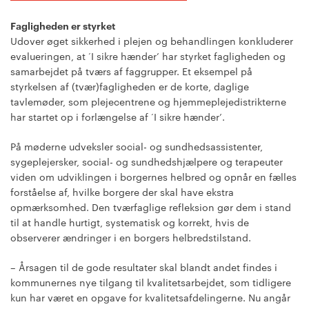
Fagligheden er styrket
Udover øget sikkerhed i plejen og behandlingen konkluderer
evalueringen, at ‘I sikre hænder’ har styrket fagligheden og
samarbejdet på tværs af faggrupper. Et eksempel på
styrkelsen af (tvær)fagligheden er de korte, daglige
tavlemøder, som plejecentrene og hjemmeplejedistrikterne
har startet op i forlængelse af ‘I sikre hænder’.
På møderne udveksler social- og sundhedsassistenter,
sygeplejersker, social- og sundhedshjælpere og terapeuter
viden om udviklingen i borgernes helbred og opnår en fælles
forståelse af, hvilke borgere der skal have ekstra
opmærksomhed. Den tværfaglige refleksion gør dem i stand
til at handle hurtigt, systematisk og korrekt, hvis de
observerer ændringer i en borgers helbredstilstand.
– Årsagen til de gode resultater skal blandt andet findes i
kommunernes nye tilgang til kvalitetsarbejdet, som tidligere
kun har været en opgave for kvalitetsafdelingerne. Nu angår