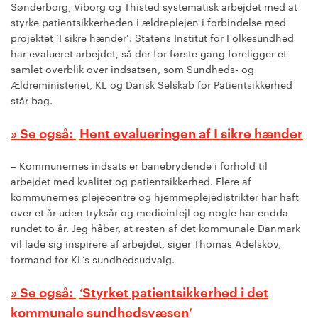
Sønderborg, Viborg og Thisted systematisk arbejdet med at
styrke patientsikkerheden i ældreplejen i forbindelse med
projektet ’I sikre hænder’. Statens Institut for Folkesundhed
har evalueret arbejdet, så der for første gang foreligger et
samlet overblik over indsatsen, som Sundheds- og
Ældreministeriet, KL og Dansk Selskab for Patientsikkerhed
står bag.
Hent evalueringen af I sikre hænder
– Kommunernes indsats er banebrydende i forhold til
arbejdet med kvalitet og patientsikkerhed. Flere af
kommunernes plejecentre og hjemmeplejedistrikter har haft
over et år uden tryksår og medicinfejl og nogle har endda
rundet to år. Jeg håber, at resten af det kommunale Danmark
vil lade sig inspirere af arbejdet, siger Thomas Adelskov,
formand for KL’s sundhedsudvalg.
‘Styrket patientsikkerhed i det
kommunale sundhedsvæsen’