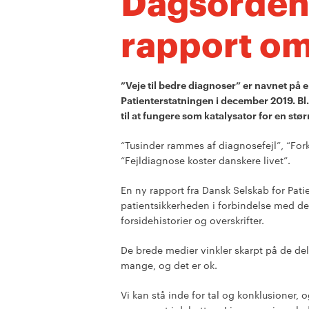
Dagsorden
rapport om
”Veje til bedre diagnoser” er navnet p
Patienterstatningen i december 2019. Bl
til at fungere som katalysator for en st
“Tusinder rammes af diagnosefejl”, “Fork
“Fejldiagnose koster danskere livet”.
En ny rapport fra Dansk Selskab for Pati
patientsikkerheden i forbindelse med d
forsidehistorier og overskrifter.
De brede medier vinkler skarpt på de del
mange, og det er ok.
Vi kan stå inde for tal og konklusioner, 