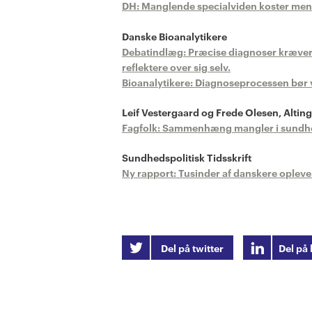
DH: Manglende specialviden koster men
Danske Bioanalytikere
Debatindlæg: Præcise diagnoser kræver 
reflektere over sig selv.
Bioanalytikere: Diagnoseprocessen bør v
Leif Vestergaard og Frede Olesen, Alting
Fagfolk: Sammenhæng mangler i sund­hed
Sundhedspolitisk Tidsskrift
Ny rapport: Tusinder af danskere oplever
Del på twitter
Del på 