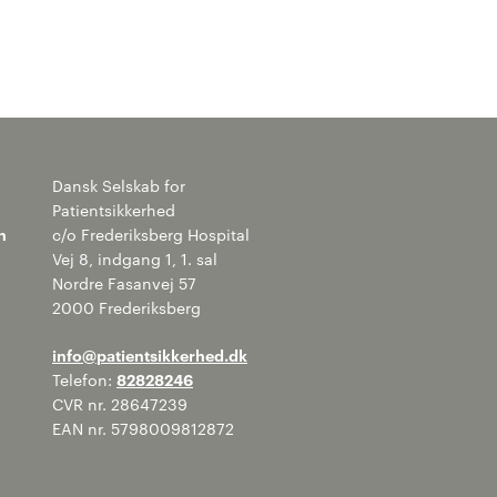
Dansk Selskab for
Patientsikkerhed
n
c/o Frederiksberg Hospital
Vej 8, indgang 1, 1. sal
Nordre Fasanvej 57
2000 Frederiksberg
info@patientsikkerhed.dk
Telefon:
82828246
CVR nr. 28647239
EAN nr. 5798009812872