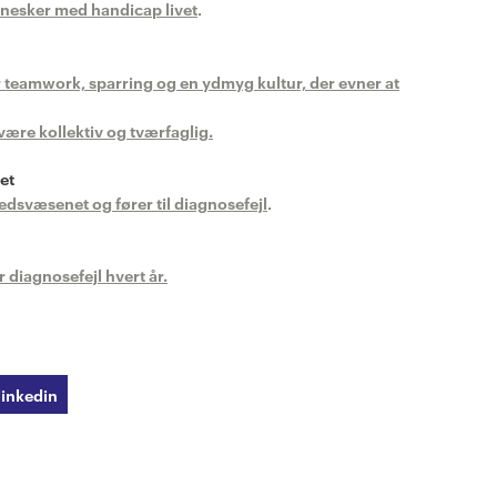
nesker med handicap livet
.
teamwork, sparring og en ydmyg kultur, der evner at
ære kollektiv og tværfaglig.
et
svæsenet og fører til diagnosefejl
.
 diagnosefejl hvert år.
linkedin