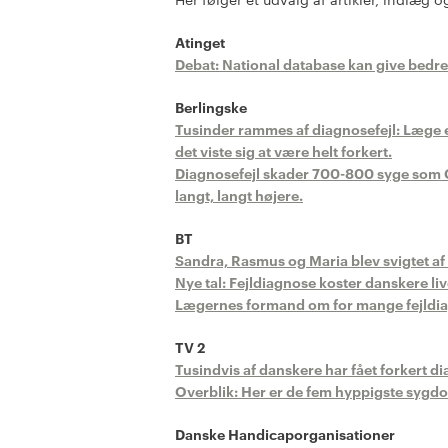
Atinget
Debat: National database kan give bedre
Berlingske
Tusinder rammes af diagnosefejl: Læge ef
det viste sig at være helt forkert.
Diagnosefejl skader 700-800 syge som Cla
langt, langt højere.
BT
Sandra, Rasmus og Maria blev svigtet af l
Nye tal: Fejldiagnose koster danskere liv
Lægernes formand om for mange fejldiag
TV 2
Tusindvis af danskere har fået forkert d
Overblik: Her er de fem hyppigste sygd
Danske Handicaporganisationer