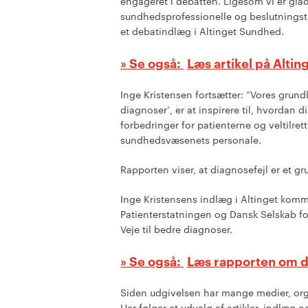
engageret i debatten. Ligesom vi er glad
sundhedsprofessionelle og beslutningsta
et debatindlæg i Altinget Sundhed.
Læs artikel på Alti
Inge Kristensen fortsætter: ”Vores grun
diagnoser’, er at inspirere til, hvordan 
forbedringer for patienterne og veltilret
sundhedsvæsenets personale.
Rapporten viser, at diagnosefejl er et
Inge Kristensens indlæg i Altinget komm
Patienterstatningen og Dansk Selskab fo
Veje til bedre diagnoser.
Læs rapporten om d
Siden udgivelsen har mange medier, or
Her følger et udvalg af artikler, indlæg o