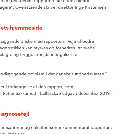
e for den debat, rapporten har affødt blandt
gere”. Ovenstående skriver direktør Inge Kristensen i
ngets hjemmeside
dlæggende ønske med rapporten, ‘Veje til bedre
diagnostikken kan styrkes og forbedres. At skabe
telagte og trygge arbejdsbetingelser for
 grundlæggende problem i det danske sundhedsvæsen.”
er i forlængelse af den rapport, som
r Patientsikkerhed i fællesskab udgav i december 2019 –
iagnosefejl
ganisationer og enkeltpersoner kommenteret rapporten.
g tv-indslag: