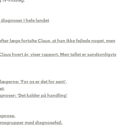
 diagnoser i hele landet
ter læge fortalte Claus, at han ikke fejlede noget, men
us hvert år, viser rapport. Men tallet er sandsynligvis
ægerne: ‘For os er det for sent’
.
et
.
noser: ‘Det kalder på handling’
iagnose.
omsgrupper med diagnosefejl.