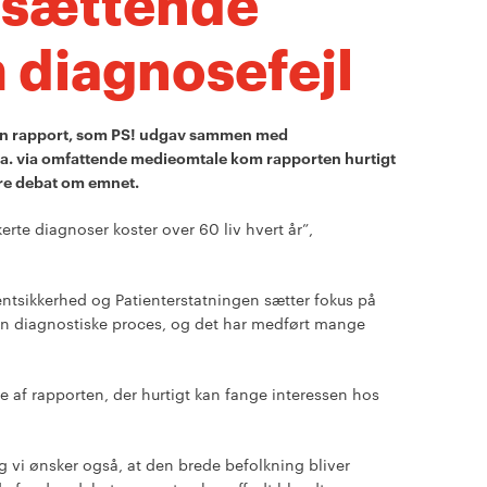
sættende
 diagnosefejl
å en rapport, som PS! udgav sammen med
.a. via omfattende medieomtale kom rapporten hurtigt
ørre debat om emnet.
erte diagnoser koster over 60 liv hvert år”,
entsikkerhed og Patienterstatningen sætter fokus på
en diagnostiske proces, og det har medført mange
e af rapporten, der hurtigt kan fange interessen hos
og vi ønsker også, at den brede befolkning bliver