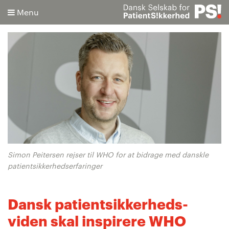
Menu
Søg
Avanceret søgning
Simon Peitersen rejser til WHO for at bidrage med danskle
patientsikkerhedserfaringer
Dansk patientsikkerheds-
viden skal inspirere WHO