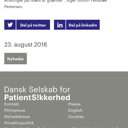
erfaringer på tværs af grænser”, siger Simon Feldbæk
Peitersen.
Del på twitter
Del på linkedin
23. august 2018
Nyheder
Kontakt
Presse
PS!mprove
English
Nyhedsbreve
Cookies
Privatlivspolitik