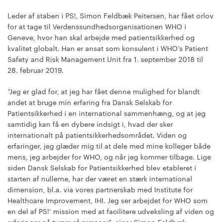
Leder af staben i PS!, Simon Feldbæk Peitersen, har fået orlov
for at tage til Verdenssundhedsorganisationen WHO i
Geneve, hvor han skal arbejde med patientsikkerhed og
kvalitet globalt. Han er ansat som konsulent i WHO’s Patient
Safety and Risk Management Unit fra 1. september 2018 til
28. februar 2019.
”Jeg er glad for, at jeg har fået denne mulighed for blandt
andet at bruge min erfaring fra Dansk Selskab for
Patientsikkerhed i en international sammenhæng, og at jeg
samtidig kan få en dybere indsigt i, hvad der sker
internationalt på patientsikkerhedsområdet. Viden og
erfaringer, jeg glæder mig til at dele med mine kolleger både
mens, jeg arbejder for WHO, og når jeg kommer tilbage. Lige
siden Dansk Selskab for Patientsikkerhed blev etableret i
starten af nullerne, har der været en stærk international
dimension, bl.a. via vores partnerskab med Institute for
Healthcare Improvement, IHI. Jeg ser arbejdet for WHO som
en del af PS!’ mission med at facilitere udveksling af viden og