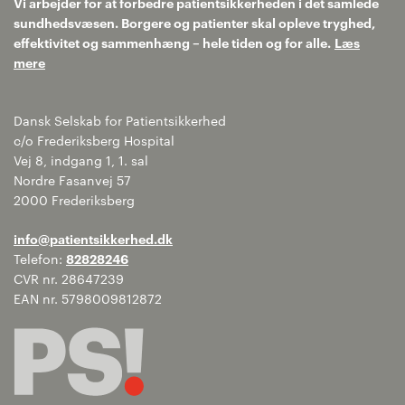
Vi arbejder for at forbedre patientsikkerheden i det samlede
sundhedsvæsen. Borgere og patienter skal opleve tryghed,
effektivitet og sammenhæng – hele tiden og for alle.
Læs
mere
Dansk Selskab for Patientsikkerhed
c/o Frederiksberg Hospital
Vej 8, indgang 1, 1. sal
Nordre Fasanvej 57
2000 Frederiksberg
info@patientsikkerhed.dk
Telefon:
82828246
CVR nr. 28647239
EAN nr. 5798009812872