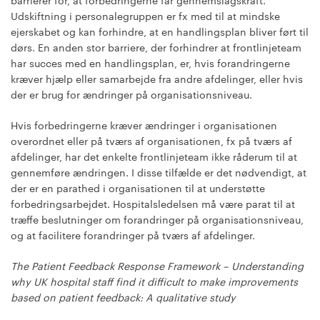
barrierer for, at forbedringerne får gennemslagskraft.
Udskiftning i personalegruppen er fx med til at mindske
ejerskabet og kan forhindre, at en handlingsplan bliver ført til
dørs. En anden stor barriere, der forhindrer at frontlinjeteam
har succes med en handlingsplan, er, hvis forandringerne
kræver hjælp eller samarbejde fra andre afdelinger, eller hvis
der er brug for ændringer på organisationsniveau.
Hvis forbedringerne kræver ændringer i organisationen
overordnet eller på tværs af organisationen, fx på tværs af
afdelinger, har det enkelte frontlinjeteam ikke råderum til at
gennemføre ændringen. I disse tilfælde er det nødvendigt, at
der er en parathed i organisationen til at understøtte
forbedringsarbejdet. Hospitalsledelsen må være parat til at
træffe beslutninger om forandringer på organisationsniveau,
og at facilitere forandringer på tværs af afdelinger.
The Patient Feedback Response Framework – Understanding
why UK hospital staff find it difficult to make improvements
based on patient feedback: A qualitative study