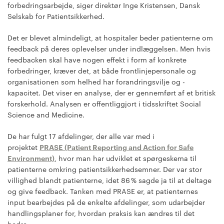
forbedringsarbejde, siger direktør Inge Kristensen, Dansk
Selskab for Patientsikkerhed.
Det er blevet almindeligt, at hospitaler beder patienterne om
feedback på deres oplevelser under indlæggelsen. Men hvis
feedbacken skal have nogen effekt i form af konkrete
forbedringer, kræver det, at både frontlinjepersonale og
organisationen som helhed har forandringsvilje og -
kapacitet. Det viser en analyse, der er gennemført af et britisk
forskerhold. Analysen er offentliggjort i tidsskriftet Social
Science and Medicine.
De har fulgt 17 afdelinger, der alle var med i
projektet
PRASE (Patient Reporting and Action for Safe
Environment)
, hvor man har udviklet et spørgeskema til
patienterne omkring patientsikkerhedsemner. Der var stor
villighed blandt patienterne, idet 86 % sagde ja til at deltage
og give feedback. Tanken med PRASE er, at patienternes
input bearbejdes på de enkelte afdelinger, som udarbejder
handlingsplaner for, hvordan praksis kan ændres til det