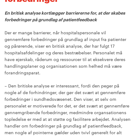
En britisk analyse kortlægger barriererne for, at der skabes
forbedringer på grundlag af patientfeedback
Der er mange barrierer, når hospitalspersonale vil
gennemføre forbedringer på grundlag af input fra patienter
og pårørende, viser en britisk analyse, der har fulgt 17
hospitalsafdelinger og deres bestræbelser. Personalet må
have ejerskab, råderum og ressourcer til at eksekvere deres
handlingsplaner og organisationen som helhed må være
forandringsparat.
– Den britiske analyse er interessant, fordi den peger på
nogle af de forhindringer, der gør det svært at gennemføre
forbedringer i sundhedsvæsenet. Den viser, at selv om
personalet er motiverede for det, er det svært at gennemføre
gennemgribende forbedringer, medmindre organsationens
topledelse er med at at støtte og facilitere arbejdet. Analysen
handler om forbedringer på grundlag af patientfeedback,
men nogle af pointerne gælder uden tvivl generelt for alt