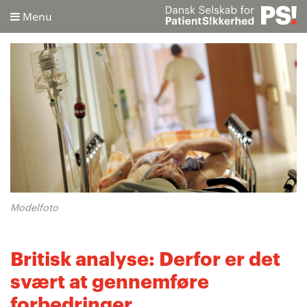
Menu
Søg
Avanceret søgning
Modelfoto
Britisk analyse: Derfor er det
svært at gennemføre
forbedringer