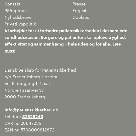
Kontakt
Presse
PS!mprove
English
Nyhedsbreve
Cookies
Privatlivspolitik
Vi arbejder for at forbedre patientsikkerheden i det samlede
sundhedsvæsen. Borgere og patienter skal opleve tryghed,
effektivitet og sammenhæng – hele tiden og for alle.
Læs
mere
Dansk Selskab for Patientsikkerhed
c/o Frederiksberg Hospital
Vej 8, indgang 1, 1. sal
Nordre Fasanvej 57
2000 Frederiksberg
info@patientsikkerhed.dk
Telefon:
82828246
CVR nr. 28647239
EAN nr. 5798009812872