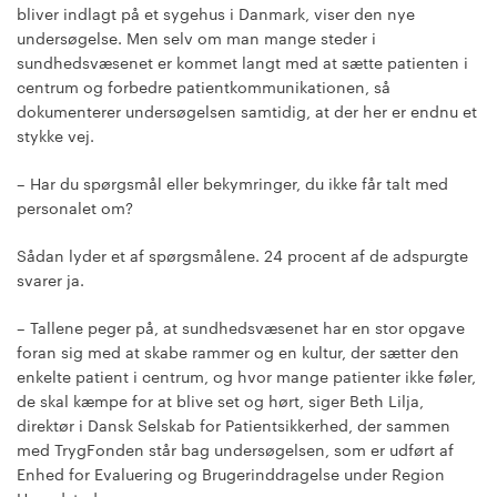
bliver indlagt på et sygehus i Danmark, viser den nye
undersøgelse. Men selv om man mange steder i
sundhedsvæsenet er kommet langt med at sætte patienten i
centrum og forbedre patientkommunikationen, så
dokumenterer undersøgelsen samtidig, at der her er endnu et
stykke vej.
– Har du spørgsmål eller bekymringer, du ikke får talt med
personalet om?
Sådan lyder et af spørgsmålene. 24 procent af de adspurgte
svarer ja.
– Tallene peger på, at sundhedsvæsenet har en stor opgave
foran sig med at skabe rammer og en kultur, der sætter den
enkelte patient i centrum, og hvor mange patienter ikke føler,
de skal kæmpe for at blive set og hørt, siger Beth Lilja,
direktør i Dansk Selskab for Patientsikkerhed, der sammen
med TrygFonden står bag undersøgelsen, som er udført af
Enhed for Evaluering og Brugerinddragelse under Region