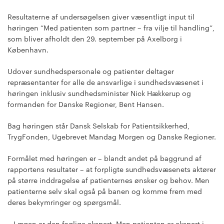
Resultaterne af undersøgelsen giver væsentligt input til
høringen “Med patienten som partner – fra vilje til handling”,
som bliver afholdt den 29. september på Axelborg i
København.
Udover sundhedspersonale og patienter deltager
repræsentanter for alle de ansvarlige i sundhedsvæsenet i
høringen inklusiv sundhedsminister Nick Hækkerup og
formanden for Danske Regioner, Bent Hansen.
Bag høringen står Dansk Selskab for Patientsikkerhed,
TrygFonden, Ugebrevet Mandag Morgen og Danske Regioner.
Formålet med høringen er – blandt andet på baggrund af
rapportens resultater – at forpligte sundhedsvæsenets aktører
på større inddragelse af patienternes ønsker og behov. Men
patienterne selv skal også på banen og komme frem med
deres bekymringer og spørgsmål.
– Lægen er den faglige ekspert. Men patienten er ekspert i –