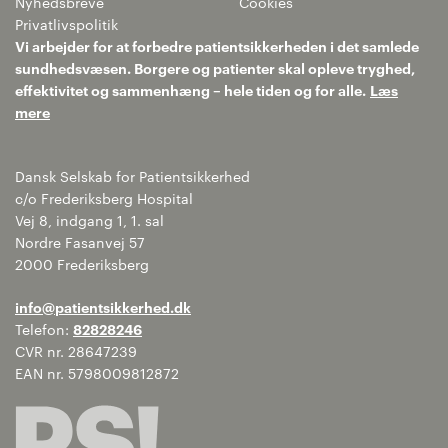
Nyhedsbreve
Cookies
Privatlivspolitik
Vi arbejder for at forbedre patientsikkerheden i det samlede
sundhedsvæsen. Borgere og patienter skal opleve tryghed,
effektivitet og sammenhæng – hele tiden og for alle.
Læs
mere
Dansk Selskab for Patientsikkerhed
c/o Frederiksberg Hospital
Vej 8, indgang 1, 1. sal
Nordre Fasanvej 57
2000 Frederiksberg
info@patientsikkerhed.dk
Telefon:
82828246
CVR nr. 28647239
EAN nr. 5798009812872