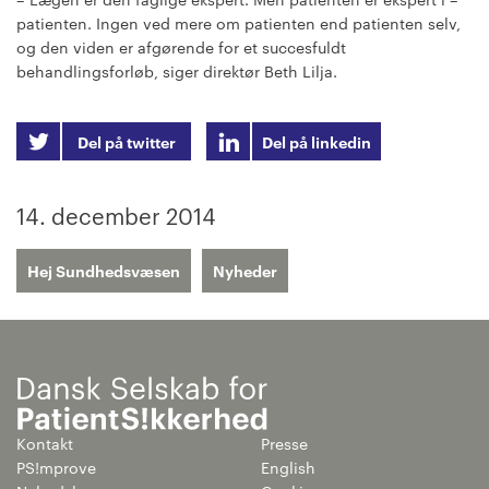
patienten. Ingen ved mere om patienten end patienten selv,
og den viden er afgørende for et succesfuldt
behandlingsforløb, siger direktør Beth Lilja.
Del på twitter
Del på linkedin
14. december 2014
Hej Sundhedsvæsen
Nyheder
Kontakt
Presse
PS!mprove
English