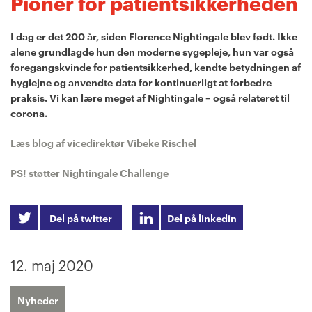
Pioner for patientsikkerheden
I dag er det 200 år, siden Florence Nightingale blev født. Ikke
alene grundlagde hun den moderne sygepleje, hun var også
foregangskvinde for patientsikkerhed, kendte betydningen af
hygiejne og anvendte
data for kontinuerligt at forbedre
praksis. Vi kan lære meget af Nightingale – også relateret til
corona.
Læs blog af vicedirektør Vibeke Rischel
PS! støtter Nightingale Challenge
Del på twitter
Del på linkedin
12. maj 2020
Nyheder