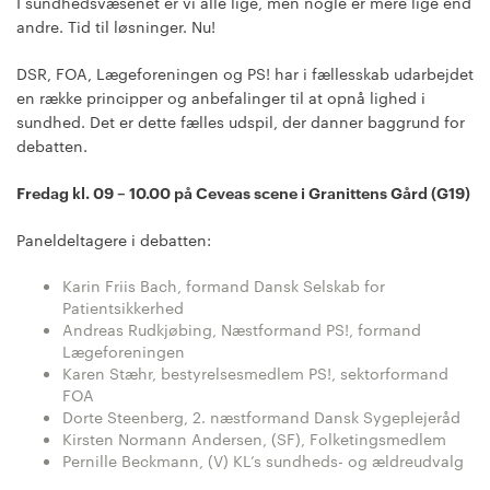
I sundhedsvæsenet er vi alle lige, men nogle er mere lige end
andre. Tid til løsninger. Nu!
DSR, FOA, Lægeforeningen og PS! har i fællesskab udarbejdet
en række principper og anbefalinger til at opnå lighed i
sundhed. Det er dette fælles udspil, der danner baggrund for
debatten.
Fredag kl. 09 – 10.00
på Ceveas scene i Granittens Gård (G19)
Paneldeltagere i debatten:
Karin Friis Bach, formand Dansk Selskab for
Patientsikkerhed
Andreas Rudkjøbing, Næstformand PS!, formand
Lægeforeningen
Karen Stæhr, bestyrelsesmedlem PS!, sektorformand
FOA
Dorte Steenberg, 2. næstformand Dansk Sygeplejeråd
Kirsten Normann Andersen, (SF), Folketingsmedlem
Pernille Beckmann, (V) KL’s sundheds- og ældreudvalg