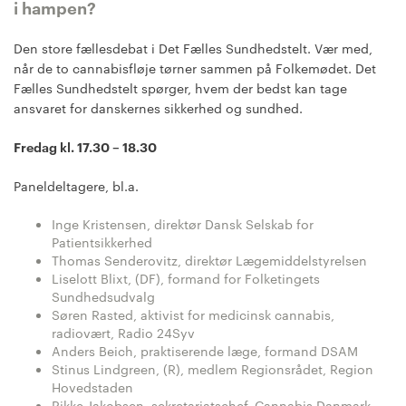
i hampen?
Den store fællesdebat i Det Fælles Sundhedstelt. Vær med,
når de to cannabisfløje tørner sammen på Folkemødet. Det
Fælles Sundhedstelt spørger, hvem der bedst kan tage
ansvaret for danskernes sikkerhed og sundhed.
Fredag kl. 17.30 – 18.30
Paneldeltagere, bl.a.
Inge Kristensen, direktør Dansk Selskab for
Patientsikkerhed
Thomas Senderovitz, direktør Lægemiddelstyrelsen
Liselott Blixt, (DF), formand for Folketingets
Sundhedsudvalg
Søren Rasted, aktivist for medicinsk cannabis,
radiovært, Radio 24Syv
Anders Beich, praktiserende læge, formand DSAM
Stinus Lindgreen, (R), medlem Regionsrådet, Region
Hovedstaden
Rikke Jakobsen, sekretariatschef, Cannabis Danmark