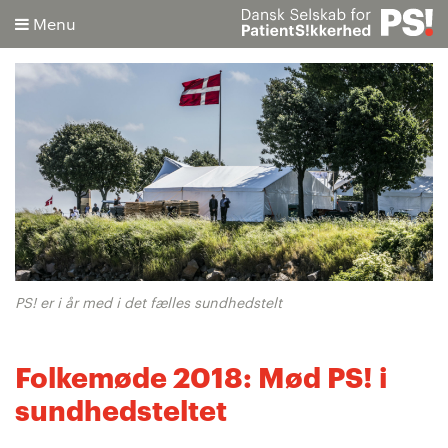
Menu
Søg
Avanceret søgning
PS! er i år med i det fælles sundhedstelt
Folkemøde 2018: Mød PS! i
sundhedsteltet