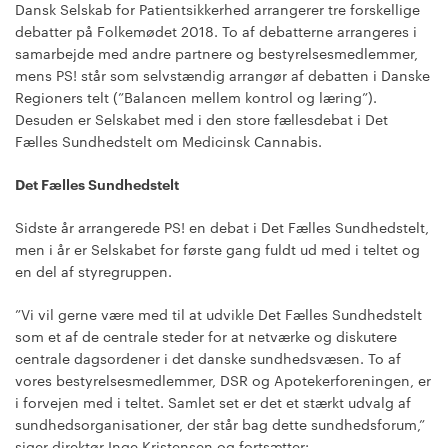
Dansk Selskab for Patientsikkerhed arrangerer tre forskellige
debatter på Folkemødet 2018. To af debatterne arrangeres i
samarbejde med andre partnere og bestyrelsesmedlemmer,
mens PS! står som selvstændig arrangør af debatten i Danske
Regioners telt (”Balancen mellem kontrol og læring”).
Desuden er Selskabet med i den store fællesdebat i Det
Fælles Sundhedstelt om Medicinsk Cannabis.
Det Fælles Sundhedstelt
Sidste år arrangerede PS! en debat i Det Fælles Sundhedstelt,
men i år er Selskabet for første gang fuldt ud med i teltet og
en del af styregruppen.
”Vi vil gerne være med til at udvikle Det Fælles Sundhedstelt
som et af de centrale steder for at netværke og diskutere
centrale dagsordener i det danske sundhedsvæsen. To af
vores bestyrelsesmedlemmer, DSR og Apotekerforeningen, er
i forvejen med i teltet. Samlet set er det et stærkt udvalg af
sundhedsorganisationer, der står bag dette sundhedsforum,”
siger direktør Inge Kristensen og fortsætter: