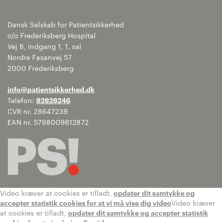
Dansk Selskab for Patientsikkerhed
c/o Frederiksberg Hospital
Vej 8, indgang 1, 1. sal
Nordre Fasanvej 57
2000 Frederiksberg
info@patientsikkerhed.dk
Telefon:
82828246
CVR nr. 28647239
EAN nr. 5798009812872
Video kræver at cookies er tilladt,
opdater dit samtykke og
accepter statistik cookies for at vi må vise dig video
Video kræver
at cookies er tilladt,
opdater dit samtykke og accepter statistik