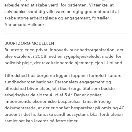
arbejde med at skabe værdi for patienten. Vi tænkte, at
selvledelse samtidig ville være en rigtig god metode til at
skabe større arbejdsglæde og engagement, fortæller
Annemarie Hellebek.
BUURTZORG-MODELLEN
Buurtzorg er en privat, innovativ sundhedsorganisation, der
blev etableret i 2006 med en sygeplejerskeledet model for
holistisk pleje, der revolutionerede hjemmeplejen i Holland.
Tilfredshed hos borgerne ligger i toppen i forhold til andre
sundhedsorganisationer. Personalets engagement og
tilfredshed bliver afspejlet i Buurtzorgs titel som bedste
arbejdsgiver de sidste 4 ud af 5 år. Der er opnået
imponerende økonomiske besparelser. Ernst & Young
dokumenterede, at der er opnået besparelser på omkring 40
procent i det hollandske sundhedssystem, bl.a. fordi plejen
samlet set kan leveres på færre timer.