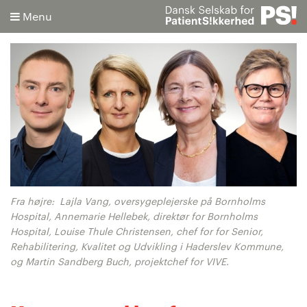
Menu
Søg
Avanceret søgning
Fra højre: Lajla Vang, oversygeplejerske på Bornholms
Hospital, Annemarie Hellebek, direktør for Bornholms
Hospital, Louise Thule Christensen, chef for for Senior,
Rehabilitering, Kvalitet og Udvikling i Haderslev Kommune,
og Martin Sandberg Buch, projektchef for VIVE.