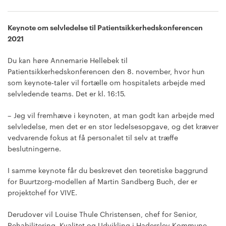
Keynote om selvledelse til Patientsikkerhedskonferencen
2021
Du kan høre Annemarie Hellebek til
Patientsikkerhedskonferencen den 8. november, hvor hun
som keynote-taler vil fortælle om hospitalets arbejde med
selvledende teams. Det er kl. 16:15.
– Jeg vil fremhæve i keynoten, at man godt kan arbejde med
selvledelse, men det er en stor ledelsesopgave, og det kræver
vedvarende fokus at få personalet til selv at træffe
beslutningerne.
I samme keynote får du beskrevet den teoretiske baggrund
for Buurtzorg-modellen af Martin Sandberg Buch, der er
projektchef for VIVE.
Derudover vil Louise Thule Christensen, chef for Senior,
Rehabilitering, Kvalitet og Udvikling i Haderslev Kommune,