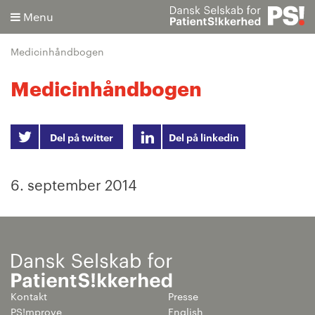
Menu
Medicinhåndbogen
Medicinhåndbogen
Søg
Del på twitter
Del på linkedin
Avanceret søgning
6. september 2014
Kontakt
Presse
PS!mprove
English