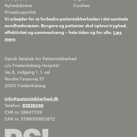
Nyhedsbreve
Cookies
Privatlivspolitik
Vi arbejder for at forbedre patientsikkerheden i det samlede
sundhedsvæsen. Borgere og patienter skal opleve tryghed,
effektivitet og sammenhæng – hele tiden og for alle.
Læs
mere
Dansk Selskab for Patientsikkerhed
c/o Frederiksberg Hospital
Vej 8, indgang 1, 1. sal
Nordre Fasanvej 57
2000 Frederiksberg
info@patientsikkerhed.dk
Telefon:
82828246
CVR nr. 28647239
EAN nr. 5798009812872