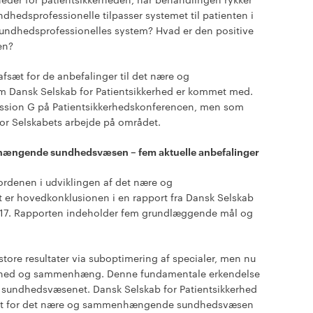
ndhedsprofessionelle tilpasser systemet til patienten i
e sundhedsprofessionelles system? Hvad er den positive
en?
fsæt for de anbefalinger til det nære og
ansk Selskab for Patientsikkerhed er kommet med.
 session G på Patientsikkerhedskonferencen, men som
or Selskabets arbejde på området.
nhængende sundhedsvæsen – fem aktuelle anbefalinger
sordenen i udviklingen af det nære og
 hovedkonklusionen i en rapport fra Dansk Selskab
 2017. Rapporten indeholder fem grundlæggende mål og
ore resultater via suboptimering af specialer, men nu
nærhed og sammenhæng. Denne fundamentale erkendelse
i sundhedsvæsenet. Dansk Selskab for Patientsikkerhed
bejdet for det nære og sammenhængende sundhedsvæsen