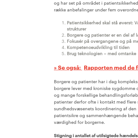
og har set på området i patientsikkerhed
række anbefalinger under fem overordn
Patientsikkerhed skal stå øverst:
strukturer
Borgere og patienter er en del af 
Fokusér på overgangene og på m
Kompetenceudvikling til tiden
Brug teknologien – med omtanke
Rapporten med de f
Borgere og patienter har i dag kompleks
borgere lever med kroniske sygdomme og
og mange forskellige behandlingsforløb
patienter derfor ofte i kontakt med flere 
sundhedsvæsenets koordinering af den 
patientsikre og sammenhængende behand
værdighed for borgerne.
Stigning i antallet af utilsigtede hændel