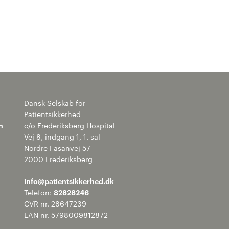
Dansk Selskab for
Patientsikkerhed
n
c/o Frederiksberg Hospital
Vej 8, indgang 1, 1. sal
Nordre Fasanvej 57
2000 Frederiksberg
info@patientsikkerhed.dk
Telefon:
82828246
CVR nr. 28647239
EAN nr. 5798009812872