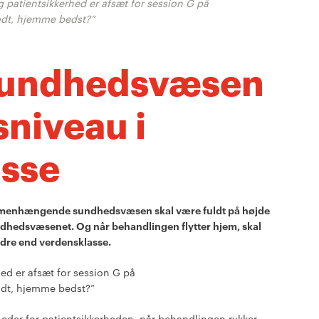
 patientsikkerhed er afsæt for session G på
odt, hjemme bedst?”
sundhedsvæsen
sniveau i
asse
mmenhængende sundhedsvæsen skal være fuldt på højde
ndhedsvæsenet. Og når behandlingen flytter hjem, skal
ndre end verdensklasse.
ed er afsæt for session G på
odt, hjemme bedst?”
eder for patientsikkerheden, når behandlingen rykker