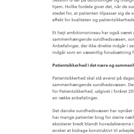
hjem. Hvilke fordele giver det, når de su
stedet for, at patienten tilpasser sig d
effekt for kvaliteten og patientsikkerhed
Et højt ambitionsniveau har også været a
sammenhængende sundhedsvæsen, som D
Anbefalinger, der ikke direkte indgår i
indgår som en væsentlig forudsætning f
Patientsikkerhed i det nære og samme
Patientsikkerhed skal stå øverst på dag
sammenhængende sundhedsvæsen. Det er
for Patientsikkerhed, udgivet i foråret
en række anbefalinger.
Det danske sundhedsvæsen har opnået st
har mange patienter brug for større 
eksisterer bredt blandt hovedaktørerne 
ønsker at bidrage konstruktivt til ar