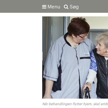
Menu
Søg
Avanceret søgning
Når behandlingen flytter hjem, skal amb