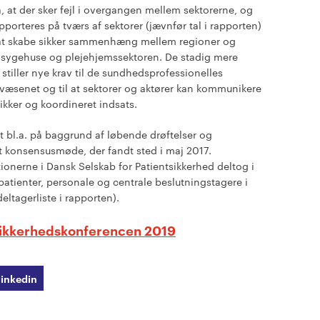
, at der sker fejl i overgangen mellem sektorerne, og
pporteres på tværs af sektorer (jævnfør tal i rapporten)
g at skabe sikker sammenhæng mellem regioner og
 sygehuse og plejehjemssektoren. De stadig mere
stiller nye krav til de sundhedsprofessionelles
væsenet og til at sektorer og aktører kan kommunikere
kker og koordineret indsats.
t bl.a. på baggrund af løbende drøftelser og
t konsensusmøde, der fandt sted i maj 2017.
ionerne i Dansk Selskab for Patientsikkerhed deltog i
atienter, personale og centrale beslutningstagere i
ltagerliste i rapporten).
tsikkerhedskonferencen 2019
linkedin