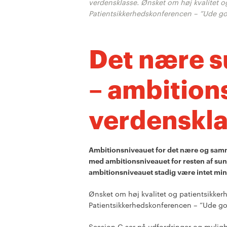
verdensklasse. Ønsket om høj kvalitet og
Patientsikkerhedskonferencen – ”Ude g
Det nære 
– ambition
verdenskl
Ambitionsniveauet for det nære og sa
med ambitionsniveauet for resten af su
ambitionsniveauet stadig være intet mi
Ønsket om høj kvalitet og patientsikkerh
Patientsikkerhedskonferencen – ”Ude g
Session G ser på udfordringer og muligh