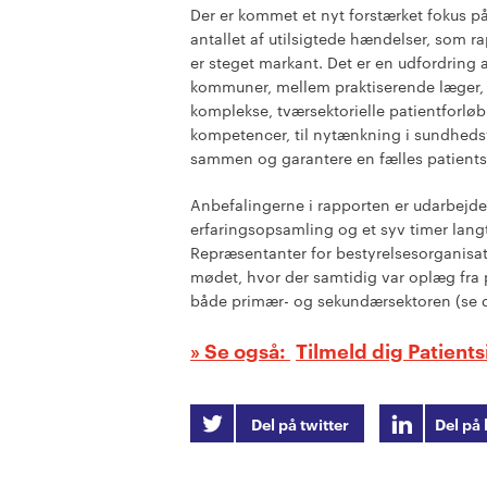
Der er kommet et nyt forstærket fokus på
antallet af utilsigtede hændelser, som ra
er steget markant. Det er en udfordrin
kommuner, mellem praktiserende læger,
komplekse, tværsektorielle patientforløb 
kompetencer, til nytænkning i sundheds
sammen og garantere en fælles patientsi
Anbefalingerne i rapporten er udarbejde
erfaringsopsamling og et syv timer lang
Repræsentanter for bestyrelsesorganisat
mødet, hvor der samtidig var oplæg fra p
både primær- og sekundærsektoren (se de
Tilmeld dig Patien
Del på twitter
Del på 