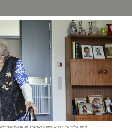
itionsniveauet stadig være intet mindre end