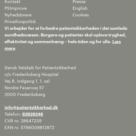
Kontakt
Presse
PS!mprove
English
Nyhedsbreve
Cookies
Privatlivspolitik
Vi arbejder for at forbedre patientsikkerheden i det samlede
sundhedsvæsen. Borgere og patienter skal opleve tryghed,
effektivitet og sammenhæng – hele tiden og for alle.
Læs
mere
Dansk Selskab for Patientsikkerhed
c/o Frederiksberg Hospital
Vej 8, indgang 1, 1. sal
Nordre Fasanvej 57
2000 Frederiksberg
info@patientsikkerhed.dk
Telefon:
82828246
CVR nr. 28647239
EAN nr. 5798009812872