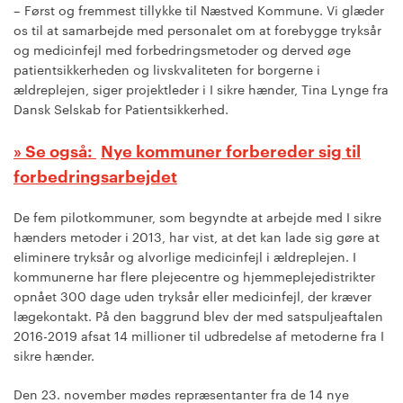
– Først og fremmest tillykke til Næstved Kommune. Vi glæder
os til at samarbejde med personalet om at forebygge tryksår
og medicinfejl med forbedringsmetoder og derved øge
patientsikkerheden og livskvaliteten for borgerne i
ældreplejen, siger projektleder i I sikre hænder, Tina Lynge fra
Dansk Selskab for Patientsikkerhed.
Nye kommuner forbereder sig til
forbedringsarbejdet
De fem pilotkommuner, som begyndte at arbejde med I sikre
hænders metoder i 2013, har vist, at det kan lade sig gøre at
eliminere tryksår og alvorlige medicinfejl i ældreplejen. I
kommunerne har flere plejecentre og hjemmeplejedistrikter
opnået 300 dage uden tryksår eller medicinfejl, der kræver
lægekontakt. På den baggrund blev der med satspuljeaftalen
2016-2019 afsat 14 millioner til udbredelse af metoderne fra I
sikre hænder.
Den 23. november mødes repræsentanter fra de 14 nye