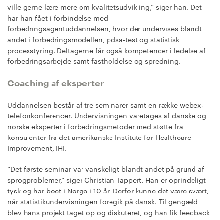
ville gerne lære mere om kvalitetsudvikling,” siger han. Det
har han fået i forbindelse med
forbedringsagentuddannelsen, hvor der undervises blandt
andet i forbedringsmodellen, pdsa-test og statistisk
processtyring. Deltagerne får også kompetencer i ledelse af
forbedringsarbejde samt fastholdelse og spredning.
Coaching af eksperter
Uddannelsen består af tre seminarer samt en række webex-
telefonkonferencer. Undervisningen varetages af danske og
norske eksperter i forbedringsmetoder med støtte fra
konsulenter fra det amerikanske Institute for Healthcare
Improvement, IHI.
“Det første seminar var vanskeligt blandt andet på grund af
sprogproblemer,” siger Christian Tappert. Han er oprindeligt
tysk og har boet i Norge i 10 år. Derfor kunne det være svært,
når statistikundervisningen foregik på dansk. Til gengæld
blev hans projekt taget op og diskuteret, og han fik feedback