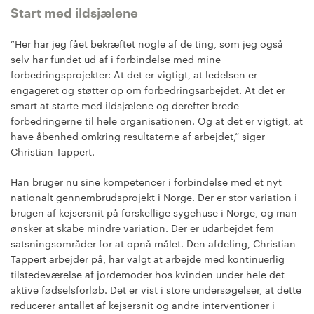
Start med ildsjælene
“Her har jeg fået bekræftet nogle af de ting, som jeg også
selv har fundet ud af i forbindelse med mine
forbedringsprojekter: At det er vigtigt, at ledelsen er
engageret og støtter op om forbedringsarbejdet. At det er
smart at starte med ildsjælene og derefter brede
forbedringerne til hele organisationen. Og at det er vigtigt, at
have åbenhed omkring resultaterne af arbejdet,” siger
Christian Tappert.
Han bruger nu sine kompetencer i forbindelse med et nyt
nationalt gennembrudsprojekt i Norge. Der er stor variation i
brugen af kejsersnit på forskellige sygehuse i Norge, og man
ønsker at skabe mindre variation. Der er udarbejdet fem
satsningsområder for at opnå målet. Den afdeling, Christian
Tappert arbejder på, har valgt at arbejde med kontinuerlig
tilstedeværelse af jordemoder hos kvinden under hele det
aktive fødselsforløb. Det er vist i store undersøgelser, at dette
reducerer antallet af kejsersnit og andre interventioner i