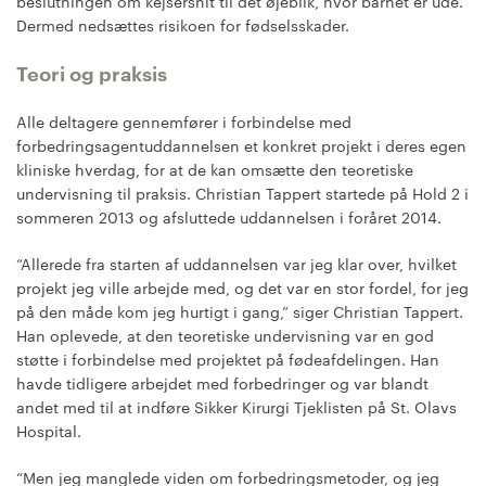
beslutningen om kejsersnit til det øjeblik, hvor barnet er ude.
Dermed nedsættes risikoen for fødselsskader.
Teori og praksis
Alle deltagere gennemfører i forbindelse med
forbedringsagentuddannelsen et konkret projekt i deres egen
kliniske hverdag, for at de kan omsætte den teoretiske
undervisning til praksis. Christian Tappert startede på Hold 2 i
sommeren 2013 og afsluttede uddannelsen i foråret 2014.
“Allerede fra starten af uddannelsen var jeg klar over, hvilket
projekt jeg ville arbejde med, og det var en stor fordel, for jeg
på den måde kom jeg hurtigt i gang,” siger Christian Tappert.
Han oplevede, at den teoretiske undervisning var en god
støtte i forbindelse med projektet på fødeafdelingen. Han
havde tidligere arbejdet med forbedringer og var blandt
andet med til at indføre Sikker Kirurgi Tjeklisten på St. Olavs
Hospital.
“Men jeg manglede viden om forbedringsmetoder, og jeg