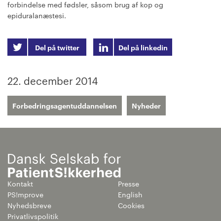
forbindelse med fødsler, såsom brug af kop og
epiduralanæstesi.
Del på twitter
Del på linkedin
22. december 2014
Forbedringsagentuddannelsen
Nyheder
Kontakt
Presse
PS!mprove
English
Nyhedsbreve
Cookies
Privatlivspolitik