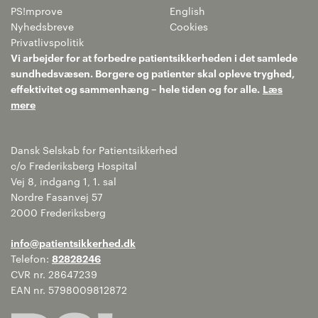
PS!mprove
English
Nyhedsbreve
Cookies
Privatlivspolitik
Vi arbejder for at forbedre patientsikkerheden i det samlede
sundhedsvæsen. Borgere og patienter skal opleve tryghed,
effektivitet og sammenhæng – hele tiden og for alle.
Læs
mere
Dansk Selskab for Patientsikkerhed
c/o Frederiksberg Hospital
Vej 8, indgang 1, 1. sal
Nordre Fasanvej 57
2000 Frederiksberg
info@patientsikkerhed.dk
Telefon:
82828246
CVR nr. 28647239
EAN nr. 5798009812872