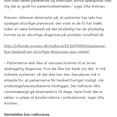
tale med deres pårørende og eventuelt skrive spørgsmål ned.
Og det er godt for patientsikkerheden,” siger Ulla Astman.
Pressen refererer eksempler på, at patienter har selv har
opdaget alvorlige prøvesvar, der viser at de fx har kræft.
Uden at være forberedt på det pludselig har de pludselig
kunnet se en alvorlige diagnose på portalen sundhed.dk.
http://jyllands-posten.dk/indland/ECE8711003/patienter-
faar-besked-om-alvorlige-diagnoser-paa-nettet/
– Patienterne skal ikke af vanvare komme til at se en
ubehagelig diagnose, hvis de ikke har bedt om det. Vi må
indrette systemet, så det ikke kan ske. Derudover må vi
arbejde for, at patienterne får besked hurtigst muligt, når
undersøgelsesresultaterne foreligger. Der behøver ikke
rutinemæssigt gå eksempelvis 14 dage, bare fordi det er
sådan vi plejer at booke tiderne i ambulatoriet, siger Ulla
Astman.
Ventetiden kan reduceres