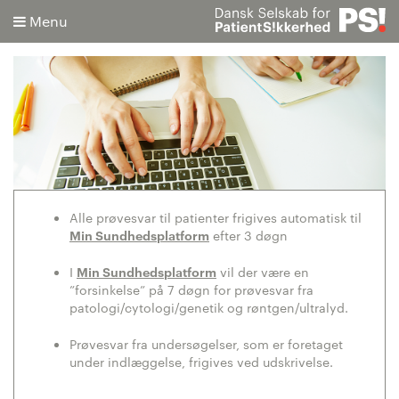
Menu
Søg
Avanceret søgning
Alle prøvesvar til patienter frigives automatisk til
Min Sundhedsplatform
efter 3 døgn
I
Min Sundhedsplatform
vil der være en
”forsinkelse” på 7 døgn for prøvesvar fra
patologi/cytologi/genetik og røntgen/ultralyd.
Prøvesvar fra undersøgelser, som er foretaget
under indlæggelse, frigives ved udskrivelse.