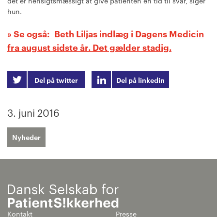
det er hensigtsmæssigt at give patienten en tid til svar, siger
hun.
Beth Liljas indlæg i Dagens Medicin
fra august sidste år. Det gælder stadig.
Del på twitter
Del på linkedin
3. juni 2016
Nyheder
Kontakt
Presse