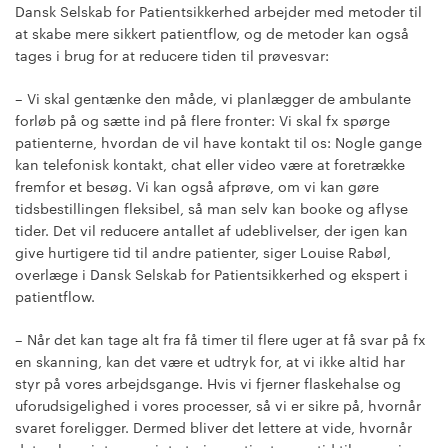
Dansk Selskab for Patientsikkerhed arbejder med metoder til
at skabe mere sikkert patientflow, og de metoder kan også
tages i brug for at reducere tiden til prøvesvar:
– Vi skal gentænke den måde, vi planlægger de ambulante
forløb på og sætte ind på flere fronter: Vi skal fx spørge
patienterne, hvordan de vil have kontakt til os: Nogle gange
kan telefonisk kontakt, chat eller video være at foretrække
fremfor et besøg. Vi kan også afprøve, om vi kan gøre
tidsbestillingen fleksibel, så man selv kan booke og aflyse
tider. Det vil reducere antallet af udeblivelser, der igen kan
give hurtigere tid til andre patienter, siger Louise Rabøl,
overlæge i Dansk Selskab for Patientsikkerhed og ekspert i
patientflow.
– Når det kan tage alt fra få timer til flere uger at få svar på fx
en skanning, kan det være et udtryk for, at vi ikke altid har
styr på vores arbejdsgange. Hvis vi fjerner flaskehalse og
uforudsigelighed i vores processer, så vi er sikre på, hvornår
svaret foreligger. Dermed bliver det lettere at vide, hvornår