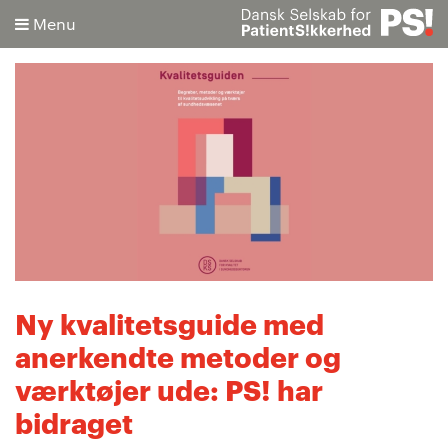
Menu
Søg
Avanceret søgning
Ny kvalitetsguide med
anerkendte metoder og
værktøjer ude: PS! har
bidraget