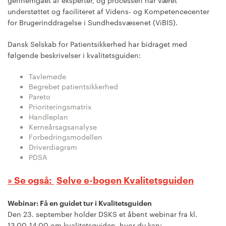
gennemgået af eksperter, og processen har været
understøttet og faciliteret af Videns- og Kompetencecenter
for Brugerinddragelse i Sundhedsvæsenet (ViBIS).
Dansk Selskab for Patientsikkerhed har bidraget med
følgende beskrivelser i kvalitetsguiden:
Tavlemøde
Begrebet patientsikkerhed
Pareto
Prioriteringsmatrix
Handleplan
Kerneårsagsanalyse
Forbedringsmodellen
Driverdiagram
PDSA
Selve e-bogen Kvalitetsguiden
Webinar: Få en guidet tur i Kvalitetsguiden
Den 23. september holder DSKS et åbent webinar fra kl.
13.00-14.00 om kvalitetsguiden, hvor du kan: