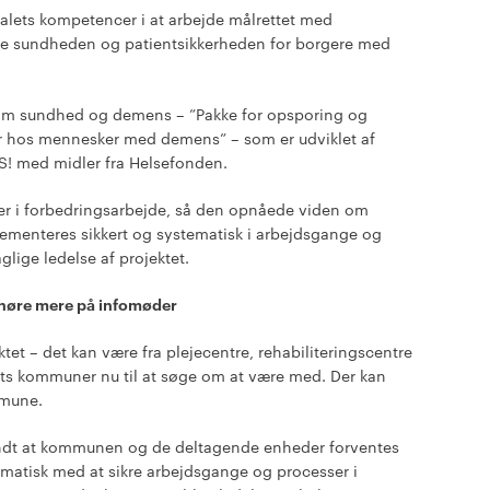
onalets kompetencer i at arbejde målrettet med
dre sundheden og patientsikkerheden for borgere med
om sundhed og demens – ”Pakke for opsporing og
r hos mennesker med demens” – som er udviklet af
S! med midler fra Helsefonden.
r i forbedringsarbejde, så den opnåede viden om
nteres sikkert og systematisk i arbejdsgange og
lige ledelse af projektet.
høre mere på infomøder
ktet – det kan være fra plejecentre, rehabiliteringscentre
ets kommuner nu til at søge om at være med. Der kan
mmune.
blandt at kommunen og de deltagende enheder forventes
matisk med at sikre arbejdsgange og processer i