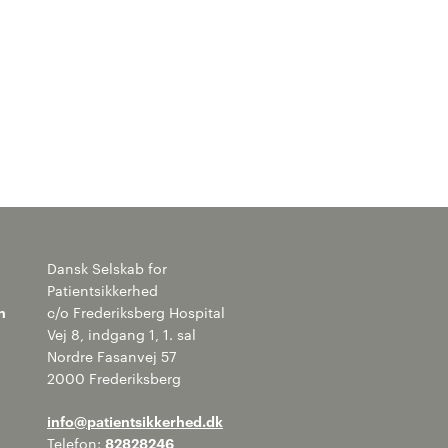
Dansk Selskab for
Patientsikkerhed
n
c/o Frederiksberg Hospital
Vej 8, indgang 1, 1. sal
Nordre Fasanvej 57
2000 Frederiksberg
info@patientsikkerhed.dk
Telefon:
82828246