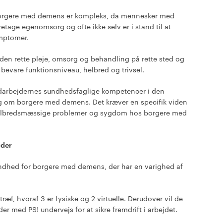
borgere med demens er kompleks, da mennesker med
aretage egenomsorg og ofte ikke selv er i stand til at
mptomer.
e den rette pleje, omsorg og behandling på rette sted og
n bevare funktionsniveau, helbred og trivsel.
medarbejdernes sundhedsfaglige kompetencer i den
ig om borgere med demens. Det kræver en specifik viden
 helbredsmæssige problemer og sygdom hos borgere med
øder
undhed for borgere med demens, der har en varighed af
stræf, hvoraf 3 er fysiske og 2 virtuelle. Derudover vil de
r med PS! undervejs for at sikre fremdrift i arbejdet.