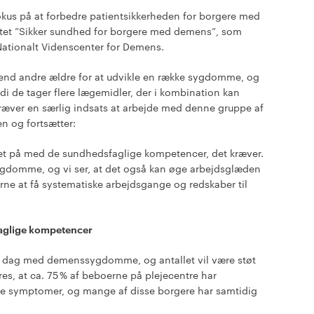
fokus på at forbedre patientsikkerheden for borgere med
et ”Sikker sundhed for borgere med demens”, som
ationalt Videnscenter for Demens.
end andre ældre for at udvikle en række sygdomme, og
rdi de tager flere lægemidler, der i kombination kan
kræver en særlig indsats at arbejde med denne gruppe af
en og fortsætter:
alet på med de sundhedsfaglige kompetencer, det kræver.
gdomme, og vi ser, at det også kan øge arbejdsglæden
ne at få systematiske arbejdsgange og redskaber til
aglige kompetencer
 dag med demenssygdomme, og antallet vil være støt
es, at ca. 75 % af beboerne på plejecentre har
symptomer, og mange af disse borgere har samtidig