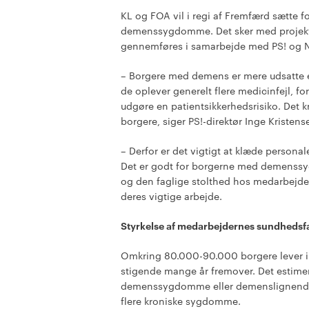
KL og FOA vil i regi af Fremfærd sætte 
demenssygdomme. Det sker med projekt
gennemføres i samarbejde med PS! og N
– Borgere med demens er mere udsatte 
de oplever generelt flere medicinfejl, fo
udgøre en patientsikkerhedsrisiko. Det 
borgere, siger PS!-direktør Inge Kristens
– Derfor er det vigtigt at klæde person
Det er godt for borgerne med demenssy
og den faglige stolthed hos medarbejder
deres vigtige arbejde.
Styrkelse af medarbejdernes sundhedsf
Omkring 80.000-90.000 borgere lever i
stigende mange år fremover. Det estimer
demenssygdomme eller demenslignende 
flere kroniske sygdomme.