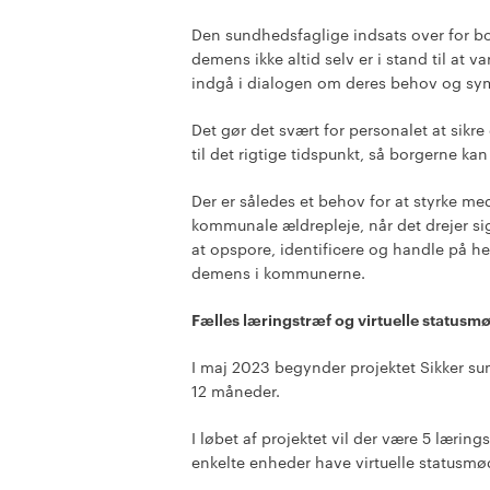
Den sundhedsfaglige indsats over for 
demens ikke altid selv er i stand til at v
indgå i dialogen om deres behov og sy
Det gør det svært for personalet at sikr
til det rigtige tidspunkt, så borgerne ka
Der er således et behov for at styrke 
kommunale ældrepleje, når det drejer s
at opspore, identificere og handle på
demens i kommunerne.
Fælles læringstræf og virtuelle statusm
I maj 2023 begynder projektet Sikker s
12 måneder.
I løbet af projektet vil der være 5 læring
enkelte enheder have virtuelle statusmøde