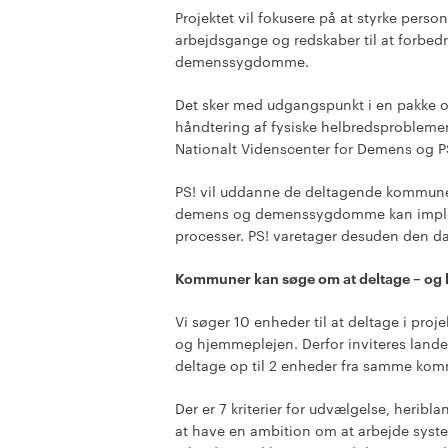
Projektet vil fokusere på at styrke pers
arbejdsgange og redskaber til at forbe
demenssygdomme.
Det sker med udgangspunkt i en pakke 
håndtering af fysiske helbredsprobleme
Nationalt Videnscenter for Demens og P
PS! vil uddanne de deltagende kommune
demens og demenssygdomme kan impleme
processer. PS! varetager desuden den dag
Kommuner kan søge om at deltage – og 
Vi søger 10 enheder til at deltage i proje
og hjemmeplejen. Derfor inviteres land
deltage op til 2 enheder fra samme ko
Der er 7 kriterier for udvælgelse, heri
at have en ambition om at arbejde syste