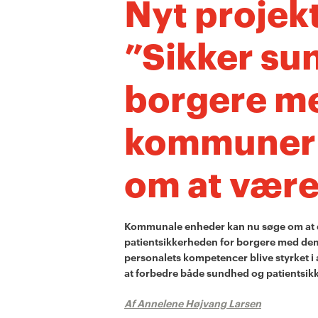
Nyt projekt
”Sikker su
borgere m
kommuner 
om at vær
Kommunale enheder kan nu søge om at delt
patientsikkerheden for borgere med dem
personalets kompetencer blive styrket i
at forbedre både sundhed og patientsik
Af Annelene Højvang Larsen