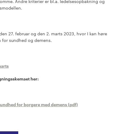
me. Andre kriterier er bl.a. ledelsesopbakning og
gsmodellen.
den 27. februar og den 2. marts 2023, hvor I kan høre
en for sundhed og demens.
marts
gningsskemaet her:
er sundhed for borgere med demens (pdf)