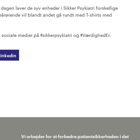
 dagen laver de syv enheder i Sikker Psykiatri forskellige
pårørende vil blandt andet gå rundt med T-shirts med
sociale medier på #sikkerpsykiatri og #VærdighedEr.
linkedin
Vi arbejder for at forbedre patientsikkerheden i det