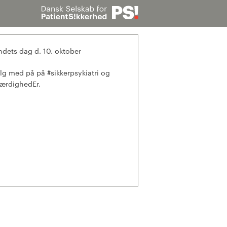
Søg
ndets dag d. 10. oktober
lg med på på #sikkerpsykiatri og
ærdighedEr.