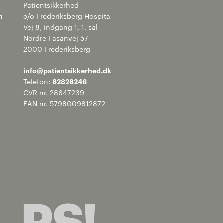
Patientsikkerhed
n
c/o Frederiksberg Hospital
Vej 8, indgang 1, 1. sal
Nordre Fasanvej 57
2000 Frederiksberg
info@patientsikkerhed.dk
Telefon:
82828246
CVR nr. 28647239
EAN nr. 5798009812872