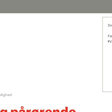
Si
Fø
#V
rdighed
og pårørende