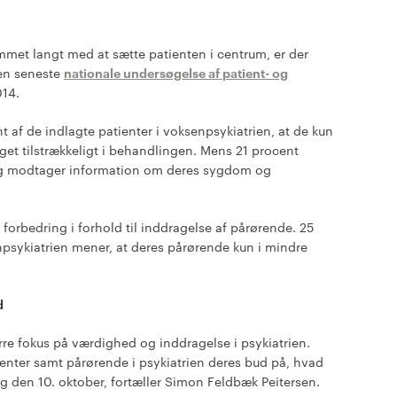
met langt med at sætte patienten i centrum, er der
den seneste
nationale undersøgelse af patient- og
014.
 af de indlagte patienter i voksenpsykiatrien, at de kun
raget tilstrækkeligt i behandlingen. Mens 21 procent
fang modtager information om deres sygdom og
l forbedring i forhold til inddragelse af pårørende. 25
npsykiatrien mener, at deres pårørende kun i mindre
d
tørre fokus på værdighed og inddragelse i psykiatrien.
ienter samt pårørende i psykiatrien deres bud på, hvad
 den 10. oktober, fortæller Simon Feldbæk Peitersen.