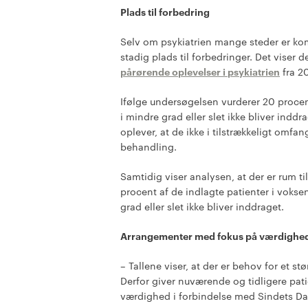
Plads til forbedring
Selv om psykiatrien mange steder er kom
stadig plads til forbedringer. Det viser 
pårørende oplevelser i psykiatrien
fra 2
Ifølge undersøgelsen vurderer 20 procent
i mindre grad eller slet ikke bliver indd
oplever, at de ikke i tilstrækkeligt om
behandling.
Samtidig viser analysen, at der er rum ti
procent af de indlagte patienter i vokse
grad eller slet ikke bliver inddraget.
Arrangementer med fokus på værdighe
– Tallene viser, at der er behov for et s
Derfor giver nuværende og tidligere pat
værdighed i forbindelse med Sindets Dag