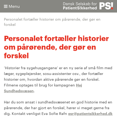
Menu
Personalet fortæller historier om pårørende, der gør en
forskel
Personalet fortæller historier
om pårørende, der gør en
Søg
forskel
Avanceret søgning
’Historier fra sygehusgangene’ er en ny serie af små film med
læger, sygeplejersker, sosu-assistenter osv., der fortæller
historier om, hvordan aktive pårørende gør en forskel.
Filmene optages til brug for kampagnen
Hej
Sundhedsvæsen
.
Har du som ansat i sundhedsvæsenet en god historie med en
pårørende, der har gjort en forskel, hører vi meget gerne fra
dig. Kontakt venligst Eva Sofie Rafn
esr@patientsikkerhed.dk