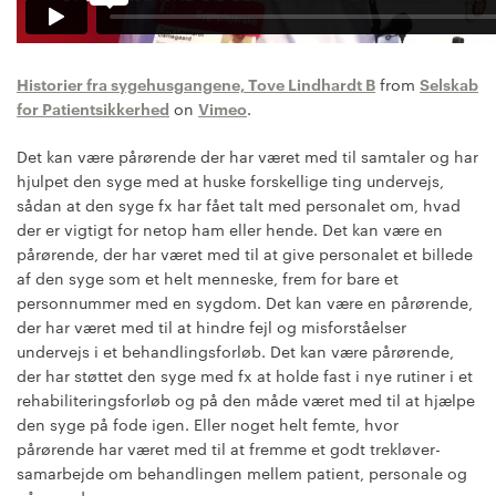
Historier fra sygehusgangene, Tove Lindhardt B
from
Selskab
for Patientsikkerhed
on
Vimeo
.
Det kan være pårørende der har været med til samtaler og har
hjulpet den syge med at huske forskellige ting undervejs,
sådan at den syge fx har fået talt med personalet om, hvad
der er vigtigt for netop ham eller hende. Det kan være en
pårørende, der har været med til at give personalet et billede
af den syge som et helt menneske, frem for bare et
personnummer med en sygdom. Det kan være en pårørende,
der har været med til at hindre fejl og misforståelser
undervejs i et behandlingsforløb. Det kan være pårørende,
der har støttet den syge med fx at holde fast i nye rutiner i et
rehabiliteringsforløb og på den måde været med til at hjælpe
den syge på fode igen. Eller noget helt femte, hvor
pårørende har været med til at fremme et godt trekløver-
samarbejde om behandlingen mellem patient, personale og